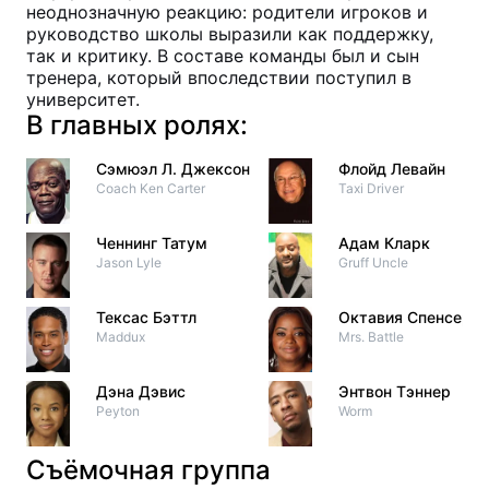
неоднозначную реакцию: родители игроков и
руководство школы выразили как поддержку,
так и критику. В составе команды был и сын
тренера, который впоследствии поступил в
университет.
В главных ролях:
Сэмюэл Л. Джексон
Флойд Левайн
Coach Ken Carter
Taxi Driver
Ченнинг Татум
Адам Кларк
Jason Lyle
Gruff Uncle
Тексас Бэттл
Октавия Спенсер
Maddux
Mrs. Battle
Дэна Дэвис
Энтвон Тэннер
Peyton
Worm
Съёмочная группа