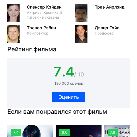
Спенсер Кэйден
Траэ Айрлэнд
Актриса: Хроника, В
титрах не указана
Тревор Рэбин
Дэвид Гэйл
Композитор
Продюсер
Рейтинг фильма
7.4
/ 10
190 000 оценок
Оценить
Если вам понравился этот фильм
7.4
6.6
7.6