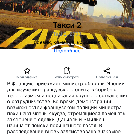
Такси 2
Taxi 2, 2000
боевик, комедия, криминал
Подробнее
Моя оценка
Буду смотреть
Поделиться
В Францию приезжает министр обороны Японии
для изучения французского опыта в борьбе с
терроризмом и подписания крупного соглашения
о сотрудничестве. Во время демонстрации
возможностей французской полиции министра
похищают члены якудза, стремящиеся помешать
заключению сделки. Даниэль и Эмильен
начинают поиски похищенного гостя. В
расследовании вновь задействовано знакомое