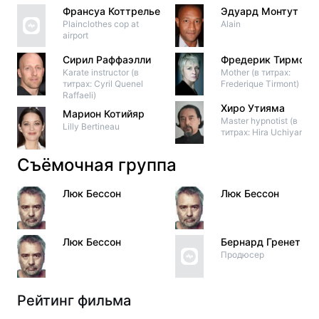
Франсуа Коттрелье
Эдуард Монтут
Plainclothes cop at
Alain
airport
Сирил Раффаэлли
Фредерик Тирмон
Karate instructor (в
Mother (в титрах:
титрах: Cyril Quenel
Frederique Tirmont)
Raffaeli)
Хиро Утияма
Марион Котийяр
Master hypnotist (в
Lilly Bertineau
титрах: Hira Uchiyama)
Съёмочная группа
Люк Бессон
Люк Бессон
Люк Бессон
Бернард Гренет
Продюсер
Рейтинг фильма