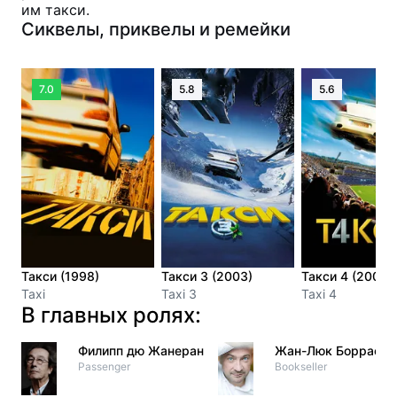
им такси.
Сиквелы, приквелы и ремейки
7.0
5.8
5.6
Такси (1998)
Такси 3 (2003)
Такси 4 (2007)
Taxi
Taxi 3
Taxi 4
В главных ролях:
Филипп дю Жанеран
Жан-Люк Боррас
Passenger
Bookseller