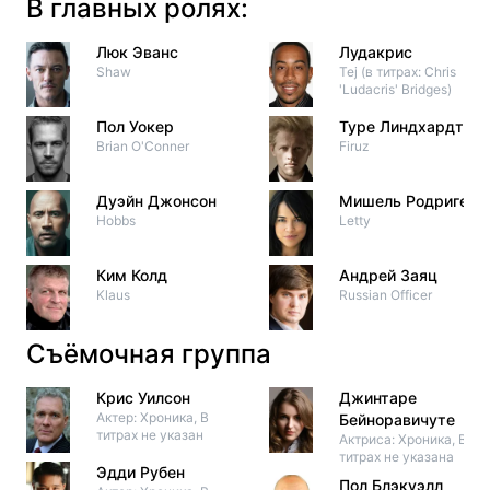
В главных ролях:
Люк Эванс
Лудакрис
Shaw
Tej (в титрах: Chris
'Ludacris' Bridges)
Пол Уокер
Туре Линдхардт
Brian O'Conner
Firuz
Дуэйн Джонсон
Мишель Родригес
Hobbs
Letty
Ким Колд
Андрей Заяц
Klaus
Russian Officer
Съёмочная группа
Крис Уилсон
Джинтаре
Актер: Хроника, В
Бейноравичуте
титрах не указан
Актриса: Хроника, В
титрах не указана
Эдди Рубен
Пол Блэкуэлл