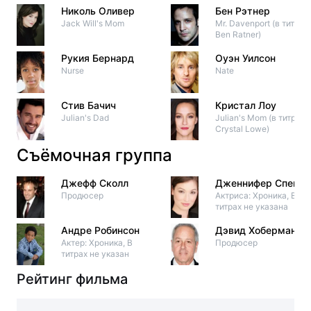
Николь Оливер
Бен Рэтнер
Jack Will's Mom
Mr. Davenport (в титрах:
Ben Ratner)
Рукия Бернард
Оуэн Уилсон
Nurse
Nate
Стив Бачич
Кристал Лоу
Julian's Dad
Julian's Mom (в титрах:
Crystal Lowe)
Съёмочная группа
Джефф Сколл
Дженнифер Спенс
Продюсер
Актриса: Хроника, В
титрах не указана
Андре Робинсон
Дэвид Хоберман
Актер: Хроника, В
Продюсер
титрах не указан
Рейтинг фильма