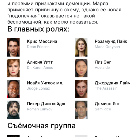
и первыми признаками деменции. Марла
применяет привычную схему, однако её новая
"подопечная" оказывается не такой
беспомощной, как могло показаться.
В главных ролях:
Крис Мессина
Розамунд Пайк
Dean Ericson
Marla Grayson
Алисия Уитт
Лиз Энг
Dr. Karen Amos
Adelaide
Исайя Уитлок мл.
Джорджия Лайман
Judge Lomax
The Assassin
Питер Динклэйдж
Дэмиэн Янг
Roman Lunyov
Sam Rice
Съёмочная группа