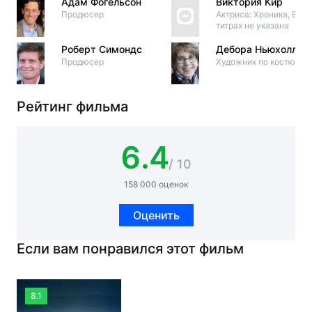
Адам Фогельсон
Виктория Кир
Продюсер
Актриса: Хроника, В
титрах не указана
Роберт Симондс
Дебора Ньюхолл
Продюсер
Художник по костюма
Рейтинг фильма
6.4
/ 10
158 000 оценок
Оценить
Если вам понравился этот фильм
8.1