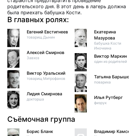
стараются предотвратить проведение
родительского дня. В этот день в лагерь должна
была приехать бабушка Кости.
В главных ролях:
Евгений Евстигнеев
Екатерина
товарищ Дынин
Мазурова
бабушка Кости
Иночкина
Алексей Смирнов
Виктор Маркин
Завхоз
один из родителей
Виктор Уральский
Татьяна Барышева
товарищ Митрофанов
повариха
Лидия Смирнова
Илья Рутберг
докторша
физрук
Съёмочная группа
Борис Бланк
Владимир Камский