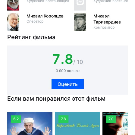
Художник-постановщик
Художник-постановщи
Михаил Коропцов
Микаэл
Оператор
Таривердиев
Композитор
Рейтинг фильма
7.8
/ 10
3 900 оценок
Оценить
Если вам понравился этот фильм
6.2
7.8
7.0