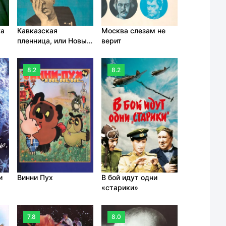
ка
Кавказская
Москва слезам не
пленница, или Новые
верит
приключения
Шурика
8.2
8.2
и
Винни Пух
В бой идут одни
«старики»
7.8
8.0