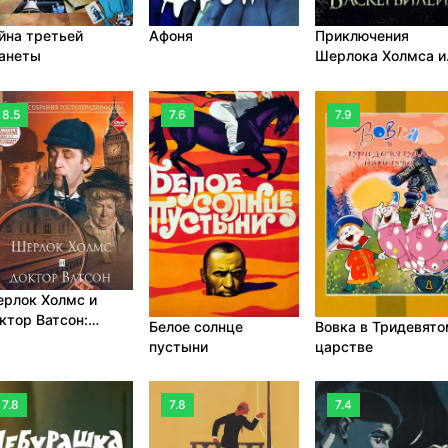
йна третьей
Афоня
Приключения
анеты
Шерлока Холмса и
доктора Ватсона:
Собака Баскервил
8.5
7.6
7.9
рлок Холмс и
ктор Ватсон:
Белое солнце
Вовка в Тридевят
акомство
пустыни
царстве
7.8
7.8
7.4