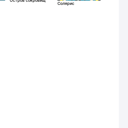
Остров сокровищ
Солярис