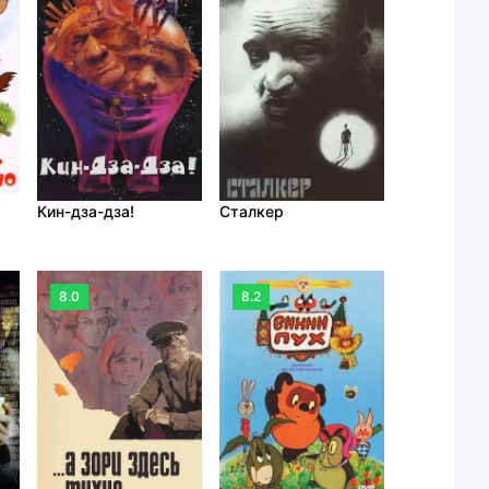
Кин-дза-дза!
Сталкер
8.0
8.2