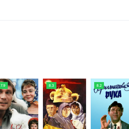
7.9
8.3
8.2