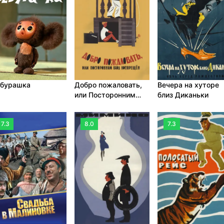
бурашка
Добро пожаловать,
Вечера на хуторе
или Посторонним
близ Диканьки
вход воспрещен
7.3
8.0
7.3