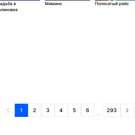
адьба в
Мимино
Полосатый рейс
линовке
1
2
3
4
5
6
293
…