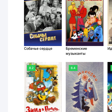
Собачье сердце
Бременские
Ид
музыканты
8.2
6.4