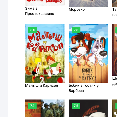
Зима в
Морозко
Та
Простоквашино
пл
8.0
7.8
Ше
до
Малыш и Карлсон
Бобик в гостях у
Зн
Барбоса
7.7
7.5