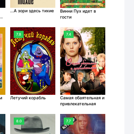
...А зори здесь тихие
Винни Пух идет в
гости
ей
7.8
7.4
Самая обаятельная и
ом
Летучий корабль
привлекательная
8.0
7.7