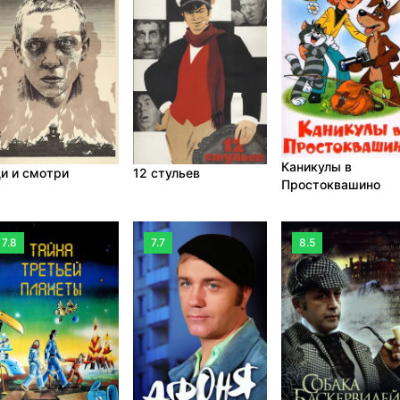
Каникулы в
и и смотри
12 стульев
Простоквашино
7.8
7.7
8.5