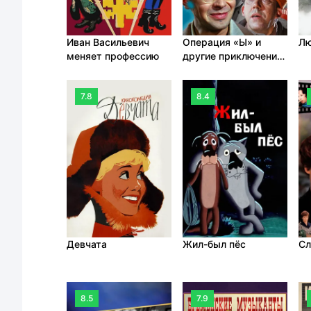
Лю
Иван Васильевич
Операция «Ы» и
меняет профессию
другие приключения
Шурика
7.8
8.4
Девчата
Жил-был пёс
Сл
8.5
7.9