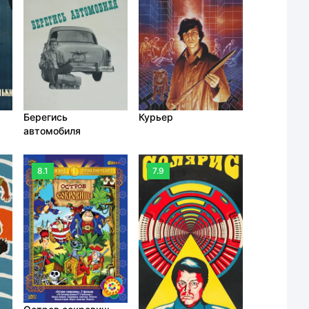
Берегись
Курьер
автомобиля
8.1
7.9