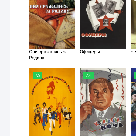
Они сражались за
Офицеры
Че
Родину
7.5
7.4