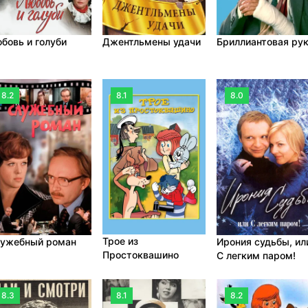
бовь и голуби
Джентльмены удачи
Бриллиантовая ру
8.2
8.1
8.0
Трое из
ужебный роман
Ирония судьбы, ил
Простоквашино
С легким паром!
8.3
8.1
8.2