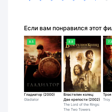
Если вам понравился этот ф
8.5
8.8
7.
Гладиатор (2000)
Властелин колец:
Троя
Gladiator
Две крепости (2002)
Troy
The Lord of the Rings:
The Two Towers