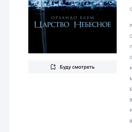
С
Буду смотреть
В
Р