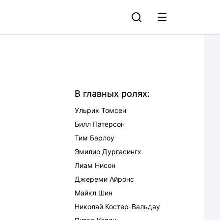
В главных ролях:
Ульрих Томсен
Билл Патерсон
Тим Барлоу
Эмилио Дургасингх
Лиам Нисон
Джереми Айронс
Майкл Шин
Николай Костер-Вальдау