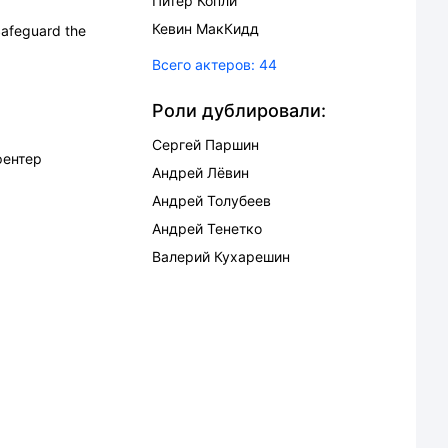
Питер Копли
Кевин МакКидд
 Safeguard the
Всего актеров:
44
Роли дублировали:
Сергей Паршин
фентер
Андрей Лёвин
Андрей Толубеев
Андрей Тенетко
Валерий Кухарешин