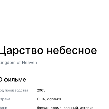
Царство небесное
Kingdom of Heaven
О фильме
од производства
2005
Страна
США
,
Испания
Жанр
боевик
,
драма
,
военный
,
история