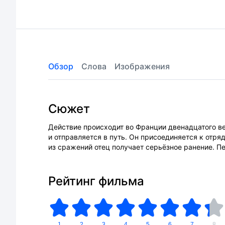
Обзор
Слова
Изображения
Сюжет
Действие происходит во Франции двенадцатого в
и отправляется в путь. Он присоединяется к отря
из сражений отец получает серьёзное ранение. П
Рейтинг фильма
1
2
3
4
5
6
7
8