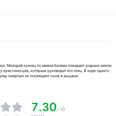
ека. Молодой кузнец по имени Бэлиан покидает родные земли
ду крестоносцев, которым руководит его отец. В ходе одного
еред смертью он посвящает сына в рыцари.
7.30
/
10
9
10