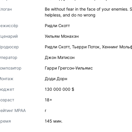
логан
Be without fear in the face of your enemies.
helpless, and do no wrong
Режиссёр
Ридли Скотт
Сценарий
Уильям Монахэн
Продюсер
Ридли Скотт
,
Тьерри Поток
,
Хеннинг Моль
Оператор
Джон Мэтисон
Композитор
Гарри Грегсон-Уильямс
Монтаж
Доди Дорн
Бюджет
130 000 000 $
озраст
18+
ейтинг MPAA
r
Время
145 мин.