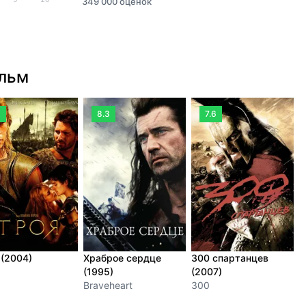
349 000 оценок
ильм
3
8.3
7.6
 (2004)
Храброе сердце
300 спартанцев
Л
(1995)
(2007)
А
Braveheart
300
T