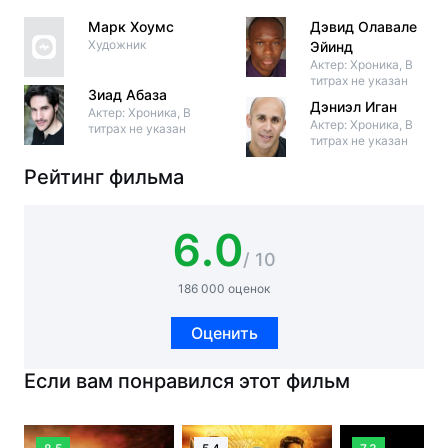
Марк Хоумс
Дэвид Олавале
Художник
Эйинд
Актер: Хроника, В
титрах не указан
Зиад Абаза
Дэниэл Иган
Актер: Хроника, В
Актер: Хроника, В
титрах не указан
титрах не указан
Рейтинг фильма
6.0
/ 10
186 000 оценок
Оценить
Если вам понравился этот фильм