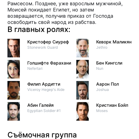
Рамсесом. Позднее, уже взрослым мужчиной,
Моисей покидает Египет, но затем
возвращается, получив приказ от Господа
освободить свой народ из рабства.
В главных ролях:
Кристофер Сиуреф
Кеворк Маликян
Stonework Guard
Jethro
Голшифте Фарахани
Бен Кингсли
Nefertari
Nun
Филип Ардитти
Аарон Пол
Viceroy Hegep's Aide
Joshua
Абин Галейя
Кристиан Бэйл
Egyptian Soldier #1
Moses
Съёмочная группа