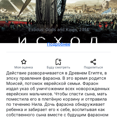
Исход: Цари и боги
Exodus: Gods and Kings, 2014
фэнтези, боевик, драма, приключения
Подробнее
Моя оценка
Буду смотреть
Поделиться
Действие разворачивается в Древнем Египте, в
эпоху правления фараона. В это время родится
Моисей, потомок еврейской семьи. Фараон
издал указ об уничтожении всех новорожденных
еврейских мальчиков. Чтобы спасти сына, мать
поместила его в плетёную корзину и отправила
по течению Нила. Дочь фараона обнаруживает
ребенка и забирает его к себе, воспитывая как
собственного сына вместе с будущим фараоном