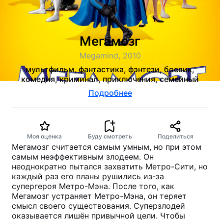
Мегамозг
Megamind, 2010
мультфильм, фантастика, фэнтези, боевик,
комедия, криминал, приключения, семейный
Подробнее
Моя оценка
Буду смотреть
Поделиться
Мегамозг считается самым умным, но при этом
самым неэффективным злодеем. Он
неоднократно пытался захватить Метро-Сити, но
каждый раз его планы рушились из-за
супергероя Метро-Мэна. После того, как
Мегамозг устраняет Метро-Мэна, он теряет
смысл своего существования. Суперзлодей
оказывается лишён привычной цели. Чтобы