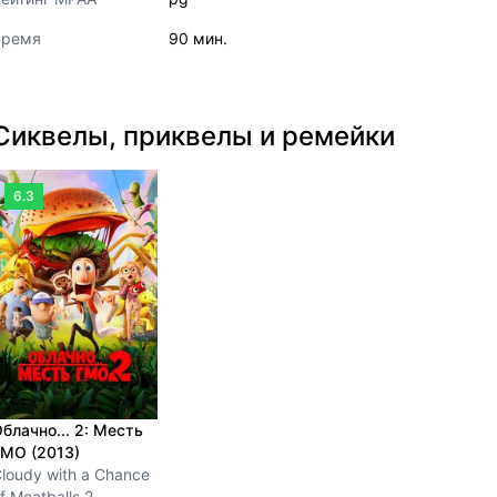
Время
90 мин.
Сиквелы, приквелы и ремейки
6.3
блачно... 2: Месть
МО (2013)
loudy with a Chance
f Meatballs 2