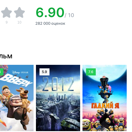
6.90
/
10
9
10
282 000 оценок
ильм
3
5.9
7.6