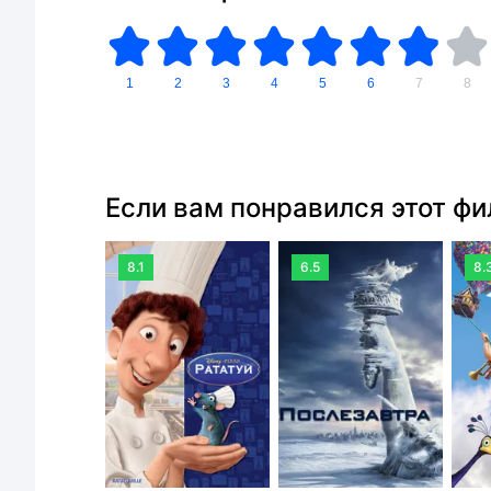
1
2
3
4
5
6
7
8
Если вам понравился этот ф
8.1
6.5
8.