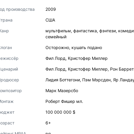
од производства
2009
Страна
США
Жанр
мультфильм
,
фантастика
,
фэнтези
,
комеди
семейный
логан
Осторожно, кушать подано
Режиссёр
Фил Лорд
,
Кристофер Миллер
Сценарий
Фил Лорд
,
Кристофер Миллер
,
Рон Баррет
Продюсер
Лидия Боттегони
,
Пэм Мэрсден
,
Яр Ланда
Композитор
Марк Мазерсбо
Монтаж
Роберт Фишер мл.
Бюджет
100 000 000 $
озраст
6+
ейтинг MPAA
pg