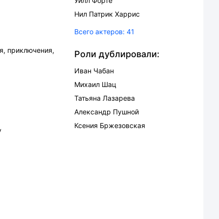
Уилл Форте
Нил Патрик Харрис
Всего актеров:
41
я
,
приключения
,
Роли дублировали:
Иван Чабан
Михаил Шац
Татьяна Лазарева
Александр Пушной
Ксения Бржезовская
у