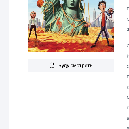
Г
С
Буду смотреть
В
Р