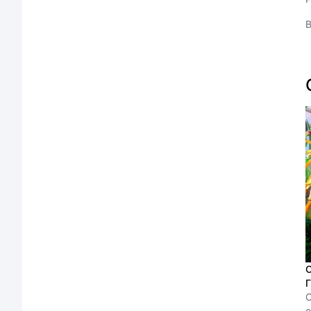
О
Г
C
o