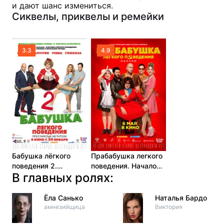
и дают шанс измениться.
Сиквелы, приквелы и ремейки
3.3
4.9
Бабушка лёгкого
Прабабушка легкого
поведения 2.
поведения. Начало
В главных ролях:
Престарелые
(2021)
мстители (2019)
Ёла Санько
Наталья Бардо
амнезийщица
Виктория