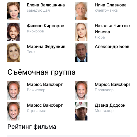
Елена Валюшкина
Нина Славнова
заведующая
клептоманка
Филипп Киркоров
Наталья Чистякова
Киркоров
Ионова
Люба
Марина Федункив
Александр Боев
Тоня
Съёмочная группа
Марюс Вайсберг
Марюс Вайсберг
Режиссер
Продюсер
Марюс Вайсберг
Дэвид Додсон
Сценарист
Монтажер
Рейтинг фильма