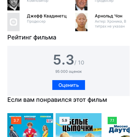
Композитор
Продюсер
Джефф Квадинетц
Арнольд Чон
Продюсер
Актер: Хроника, В
титрах не указан
Рейтинг фильма
5.3
/ 10
95 000 оценок
Оценить
Если вам понравился этот фильм
3.7
5.9
7.1