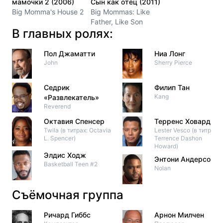
мамочки 2 (2006)
Сын как отец (2011)
Big Momma's House 2
Big Mommas: Like
Father, Like Son
В главных ролях:
Пол Джаматти
Ниа Лонг
John
Sherry Pierce
Седрик
Филип Тан
Kang
«Развлекатель»
Reverend
Октавия Спенсер
Терренс Ховард
Twila (в титрах: Octavia
Lester Vesco (в титрах:
L. Spencer)
Terrence Dashon
Howard)
Элдис Ходж
Энтони Андерсон
Basketball Teen #2
Nolan
Съёмочная группа
Ричард Гиббс
Арнон Милчен