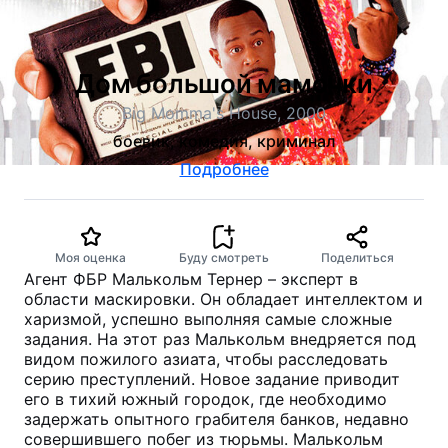
Дом большой мамочки
Big Momma's House, 2000
боевик, комедия, криминал
Подробнее
Моя оценка
Буду смотреть
Поделиться
Агент ФБР Малькольм Тернер – эксперт в
области маскировки. Он обладает интеллектом и
харизмой, успешно выполняя самые сложные
задания. На этот раз Малькольм внедряется под
видом пожилого азиата, чтобы расследовать
серию преступлений. Новое задание приводит
его в тихий южный городок, где необходимо
задержать опытного грабителя банков, недавно
совершившего побег из тюрьмы. Малькольм