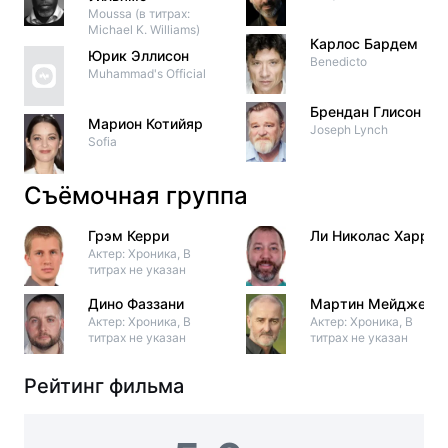
Moussa (в титрах:
Michael K. Williams)
Карлос Бардем
Юрик Эллисон
Benedicto
Muhammad's Official
Брендан Глисон
Марион Котийяр
Joseph Lynch
Sofia
Съёмочная группа
Грэм Керри
Ли Николас Харрис
Актер: Хроника, В
титрах не указан
Дино Фаззани
Мартин Мейджер
Актер: Хроника, В
Актер: Хроника, В
титрах не указан
титрах не указан
Рейтинг фильма