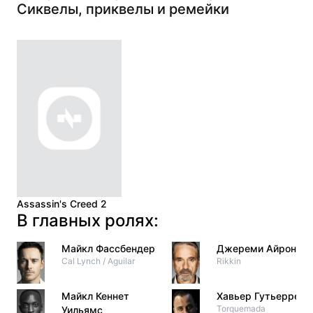
Сиквелы, приквелы и ремейки
Assassin's Creed 2
В главных ролях:
Майкл Фассбендер
Джереми Айронс
Cal Lynch / Aguilar
Rikkin
Майкл Кеннет
Хавьер Гутьеррес
Torquemada
Уильямс