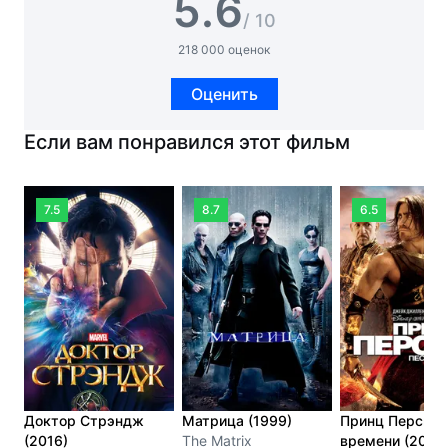
5.6
/ 10
218 000 оценок
Оценить
Если вам понравился этот фильм
7.5
8.7
6.5
Доктор Стрэндж
Матрица (1999)
Принц Персии:
(2016)
The Matrix
времени (2010)