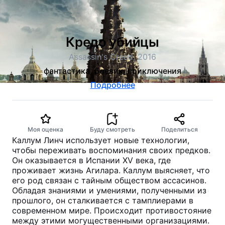
Кредо убийцы
Assassin's Creed, 2016
фантастика, боевик, приключения
Подробнее
Моя оценка
Буду смотреть
Поделиться
Каллум Линч использует новые технологии,
чтобы переживать воспоминания своих предков.
Он оказывается в Испании XV века, где
проживает жизнь Агилара. Каллум выясняет, что
его род связан с тайным обществом ассасинов.
Обладая знаниями и умениями, полученными из
прошлого, он сталкивается с тамплиерами в
современном мире. Происходит противостояние
между этими могущественными организациями.