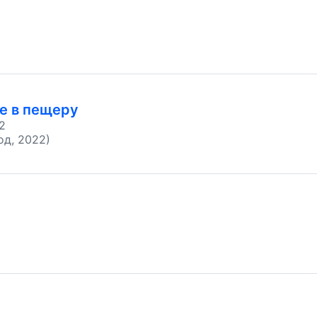
е в пещеру
2
од, 2022)