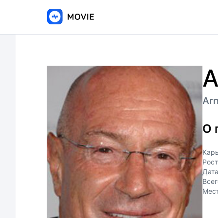
А
Arn
О 
Кар
Рост
Дат
Всег
Мес