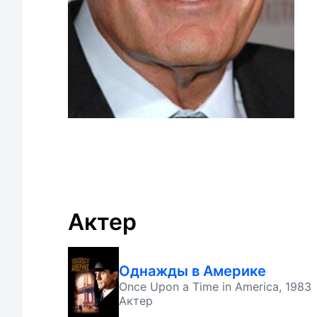
Актер
Однажды в Америке
Once Upon a Time in America, 1983
Актер