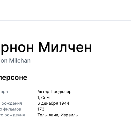
рнон Милчен
on Milchan
персоне
ьера
Актер Продюсер
1,75 м
а рождения
6 декабря 1944
о фильмов
173
то рождения
Тель-Авив, Израиль