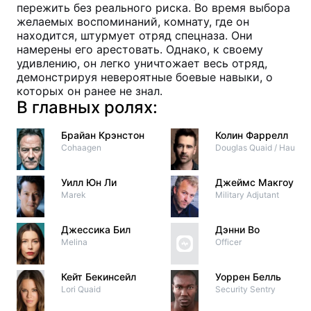
пережить без реального риска. Во время выбора
желаемых воспоминаний, комнату, где он
находится, штурмует отряд спецназа. Они
намерены его арестовать. Однако, к своему
удивлению, он легко уничтожает весь отряд,
демонстрируя невероятные боевые навыки, о
которых он ранее не знал.
В главных ролях:
Брайан Крэнстон
Колин Фаррелл
Cohaagen
Douglas Quaid / Hauser
Уилл Юн Ли
Джеймс Макгоун
Marek
Military Adjutant
Джессика Бил
Дэнни Во
Melina
Officer
Кейт Бекинсейл
Уоррен Белль
Lori Quaid
Security Sentry