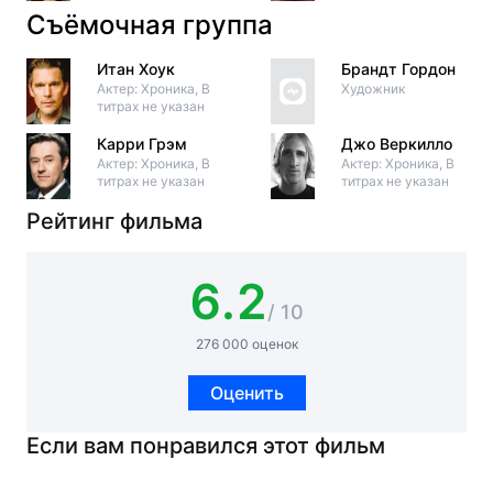
Съёмочная группа
Итан Хоук
Брандт Гордон
Актер: Хроника, В
Художник
титрах не указан
Карри Грэм
Джо Веркилло
Актер: Хроника, В
Актер: Хроника, В
титрах не указан
титрах не указан
Рейтинг фильма
6.2
/ 10
276 000 оценок
Оценить
Если вам понравился этот фильм