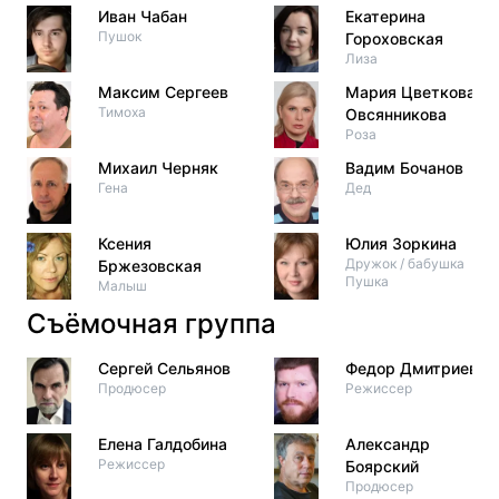
Иван Чабан
Екатерина
Пушок
Гороховская
Лиза
Максим Сергеев
Мария Цветкова-
Тимоха
Овсянникова
Роза
Михаил Черняк
Вадим Бочанов
Гена
Дед
Ксения
Юлия Зоркина
Дружок / бабушка
Бржезовская
Пушка
Малыш
Съёмочная группа
Сергей Сельянов
Федор Дмитриев
Продюсер
Режиссер
Елена Галдобина
Александр
Режиссер
Боярский
Продюсер