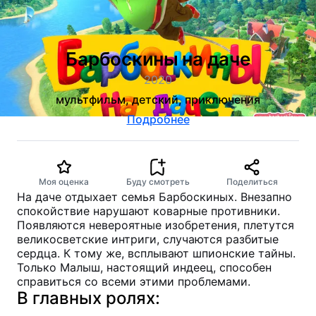
Барбоскины на даче
2020
мультфильм, детский, приключения
Подробнее
Моя оценка
Буду смотреть
Поделиться
На даче отдыхает семья Барбоскиных. Внезапно
спокойствие нарушают коварные противники.
Появляются невероятные изобретения, плетутся
великосветские интриги, случаются разбитые
сердца. К тому же, всплывают шпионские тайны.
Только Малыш, настоящий индеец, способен
справиться со всеми этими проблемами.
В главных ролях: