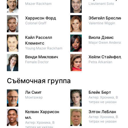
Mazer Rackham
Lieutenant Soto
Харрисон Форд
Эбигейл Бреслин
Colonel Graff
Valentine Wiggin
Кайл Расселл
Виола Дэвис
Major Gwen Anderson
Клементс
Young Mazer Rackham
Венди Миклович
Хейли Стайнфелд
Female Doctor
Petra Arkanian
Съёмочная группа
Ли Смит
Блейк Берт
Монтажер
Актер: Хроника, В
титрах не указан
Келвин Харрисон
Элтон ЛеБлан
Актер: Хроника, В
мл.
титрах не указан
Актер: Хроника, В
титрах не указан