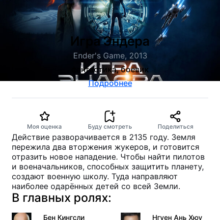
Игра Эндера
Ender's Game, 2013
фантастика, боевик
Подробнее
Моя оценка
Буду смотреть
Поделиться
Действие разворачивается в 2135 году. Земля
пережила два вторжения жукеров, и готовится
отразить новое нападение. Чтобы найти пилотов
и военачальников, способных защитить планету,
создают военную школу. Туда направляют
наиболее одарённых детей со всей Земли.
В главных ролях:
Бен Кингсли
Нгуен Ань Хюу