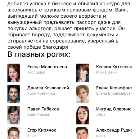
добился успеха в бизнесе и объявил конкурс для
школьников с крупным призовым фондом. Ваня,
выглядящий моложе своего возраста и
вынужденный предъявлять паспорт даже для
покупки алкоголя, решает принять участие. Он
сбривает бороду, подделывает документы и
отправляется на соревнование, уверенный в
своей победе благодаря
В главных ролях:
Елена Мелентьева
Ксения Кутепова
кассирша
Мама Вани
Данила Козловский
Елена Ксенофонтов
Коля Ковпинец
Елена Владимировна
Павел Табаков
Ингрид Олеринская
Ваня Ревзин
Лера
Егор Кирячок
Александр Гудков
Егор
врач