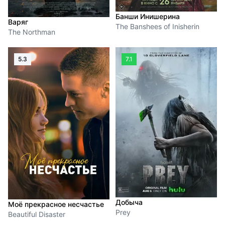
Банши Инишерина
Варяг
The Banshees of Inisherin
The Northman
5.3
7.1
Добыча
Моё прекрасное несчастье
Prey
Beautiful Disaster