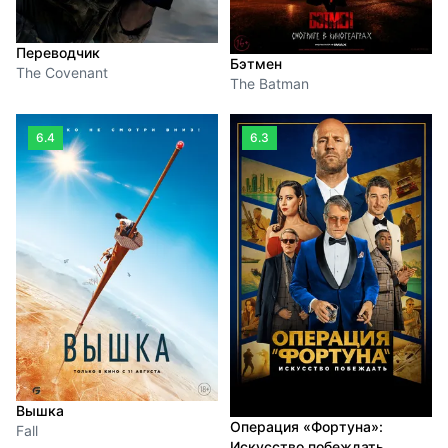
Переводчик
Бэтмен
The Covenant
The Batman
6.4
6.3
Вышка
Операция «Фортуна»:
Fall
Искусство побеждать