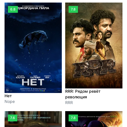
6.8
7.8
RRR: Рядом ревёт
Нет
революция
Nope
RRR
7.6
7.8