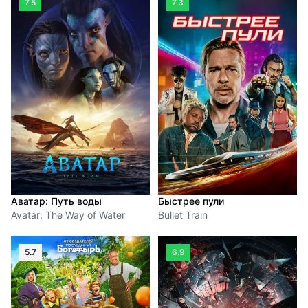
7.5
7.3
Аватар: Путь воды
Быстрее пули
Avatar: The Way of Water
Bullet Train
5.7
6.9