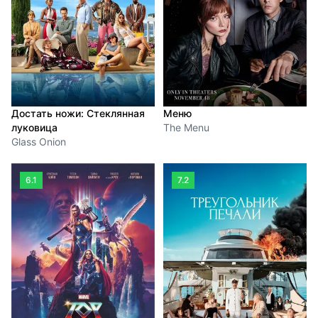
Достать ножи: Стеклянная
Меню
луковица
The Menu
Glass Onion
6.1
7.2