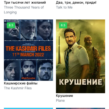
Три тысячи лет желаний
Два, три, демон, приди!
Three Thousand Years of
Talk to Me
Longing
8.5
6.5
Кашмирские файлы
The Kashmir Files
Крушение
Plane