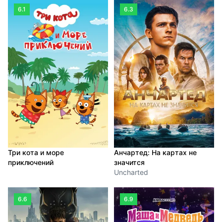
6.1
6.3
Три кота и море
Анчартед: На картах не
приключений
значится
Uncharted
6.6
6.9