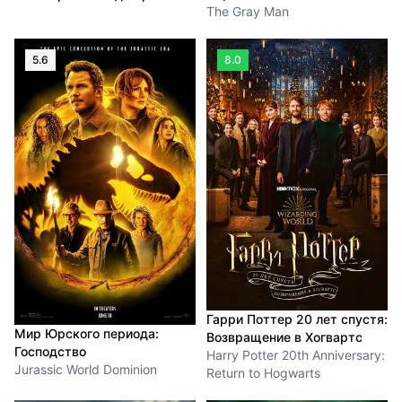
The Gray Man
5.6
8.0
Гарри Поттер 20 лет спустя:
Мир Юрского периода:
Возвращение в Хогвартс
Господство
Harry Potter 20th Anniversary:
Jurassic World Dominion
Return to Hogwarts