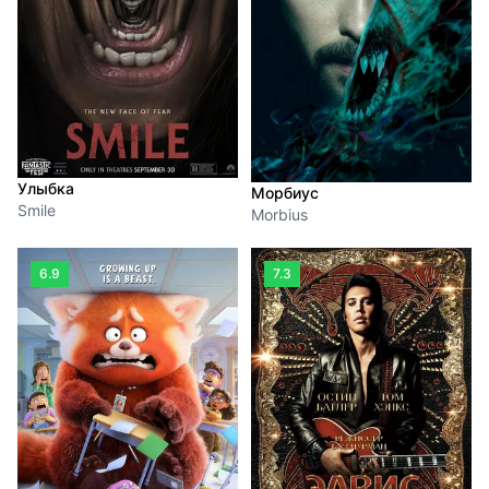
Улыбка
Морбиус
Smile
Morbius
6.9
7.3