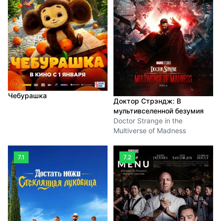
Чебурашка
Доктор Стрэндж: В
мультивселенной безумия
Doctor Strange in the
Multiverse of Madness
7.1
7.2