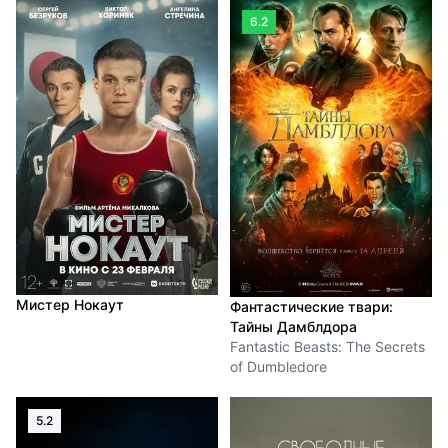
6.2
Мистер Нокаут
Фантастические твари:
Тайны Дамблдора
Fantastic Beasts: The Secrets
of Dumbledore
5.2