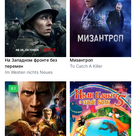
На Западном фронте без
Мизантроп
перемен
To Catch A Killer
Im Westen nichts Neues
6.1