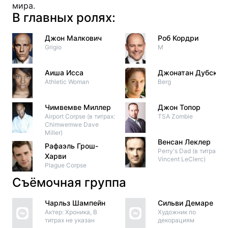
мира.
В главных ролях:
Джон Малкович
Роб Кордри
Grigio
M
Аиша Исса
Джонатан Дубски
Athletic Woman
Berg
Чимвемве Миллер
Джон Топор
Airport Corpse (в титрах:
TSA Zombie
Chimwemwe Dave
Miller)
Венсан Леклер
Рафаэль Грош-
Perry's Dad (в титрах:
Харви
Vincent LeClerc)
Plague Corpse
Съёмочная группа
Чарльз Шампейн
Сильви Демаре
Актер: Хроника, В
Художник по
титрах не указан
декорациям