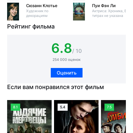
Сюзанн Клотье
Пуи Фэн Ли
Художник по
Актриса: Хроника, В
декорациям
титрах не указана
Рейтинг фильма
6.8
/ 10
254 000 оценок
Оценить
Если вам понравился этот фильм
8.1
5.4
7.5