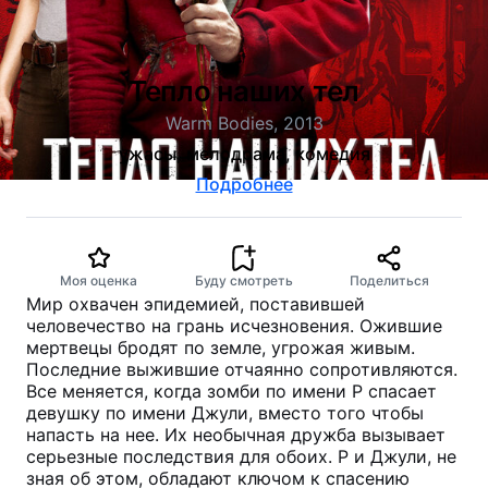
Тепло наших тел
Warm Bodies, 2013
ужасы, мелодрама, комедия
Подробнее
Моя оценка
Буду смотреть
Поделиться
Мир охвачен эпидемией, поставившей
человечество на грань исчезновения. Ожившие
мертвецы бродят по земле, угрожая живым.
Последние выжившие отчаянно сопротивляются.
Все меняется, когда зомби по имени Р спасает
девушку по имени Джули, вместо того чтобы
напасть на нее. Их необычная дружба вызывает
серьезные последствия для обоих. Р и Джули, не
зная об этом, обладают ключом к спасению