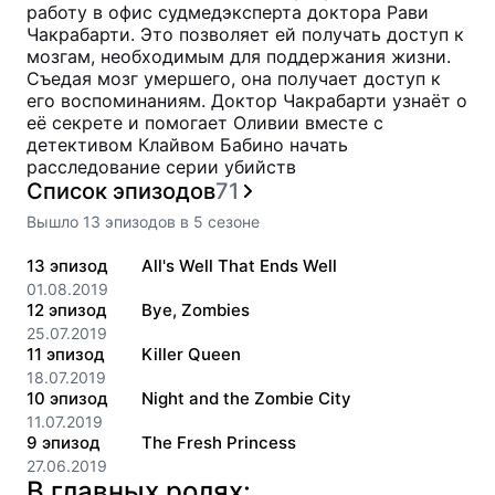
работу в офис судмедэксперта доктора Рави
Чакрабарти. Это позволяет ей получать доступ к
мозгам, необходимым для поддержания жизни.
Съедая мозг умершего, она получает доступ к
его воспоминаниям. Доктор Чакрабарти узнаёт о
её секрете и помогает Оливии вместе с
детективом Клайвом Бабино начать
расследование серии убийств
Список эпизодов
71
Вышло
13
эпизодов
в
5
сезоне
13
эпизод
All's Well That Ends Well
01.08.2019
12
эпизод
Bye, Zombies
25.07.2019
11
эпизод
Killer Queen
18.07.2019
10
эпизод
Night and the Zombie City
11.07.2019
9
эпизод
The Fresh Princess
27.06.2019
В главных ролях: