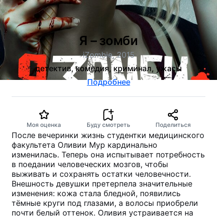
Я – зомби
iZombie, 2015
детектив, комедия, криминал, ужасы
Подробнее
Моя оценка
Буду смотреть
Поделиться
После вечеринки жизнь студентки медицинского
факультета Оливии Мур кардинально
изменилась. Теперь она испытывает потребность
в поедании человеческих мозгов, чтобы
выживать и сохранять остатки человечности.
Внешность девушки претерпела значительные
изменения: кожа стала бледной, появились
тёмные круги под глазами, а волосы приобрели
почти белый оттенок. Оливия устраивается на