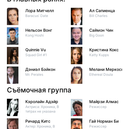
Лора Митчелл
Ал Сапиенца
Baracus' Date
Bill Charles
Нельсон Вонг
Саймон Чин
Kong Hoshi
Big Goon
Quinnie Vu
Кристина Кокс
Squad Girl #1
Katty Kupps
Дэниэл Бэйкон
Мелани Меркоски
Mr. Perales
Ethereal Doula
Съёмочная группа
Кэролайн Адэйр
Майрзи Алмас
Актриса: Хроника, В
Режиссер
титрах не указана
Ричард Китс
Гай Норман Би
Актер: Хроника, В
Режиссер