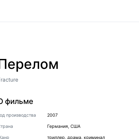
Перелом
Fracture
О фильме
од производства
2007
Страна
Германия
,
США
Жанр
триллер
,
драма
,
криминал