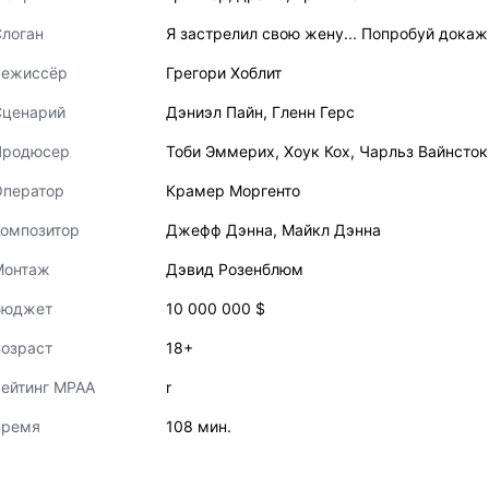
логан
Я застрелил свою жену... Попробуй докаж
Режиссёр
Грегори Хоблит
Сценарий
Дэниэл Пайн
,
Гленн Герс
Продюсер
Тоби Эммерих
,
Хоук Кох
,
Чарльз Вайнсток
Оператор
Крамер Моргенто
Композитор
Джефф Дэнна
,
Майкл Дэнна
Монтаж
Дэвид Розенблюм
Бюджет
10 000 000 $
озраст
18+
ейтинг MPAA
r
Время
108 мин.