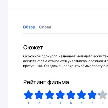
Обзор
Слова
Сюжет
Окружной прокурор назначает молодого ассистен
ассистент сам становится участником сложной и 
противника. Он должен раскрыть замысловатую 
Рейтинг фильма
1
2
3
4
5
6
7
8