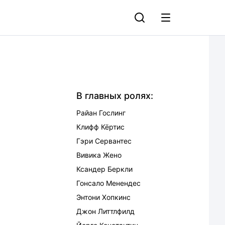
В главных ролях:
Райан Гослинг
Клифф Кёртис
Гэри Сервантес
Вивика Жено
Ксандер Беркли
Гонсало Менендес
Энтони Хопкинс
Джон Литтлфилд