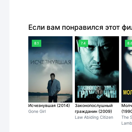
Если вам понравился этот ф
8.1
7.4
8.
Исчезнувшая (2014)
Законопослушный
Молч
Gone Girl
гражданин (2009)
(199
Law Abiding Citizen
The S
Lamb