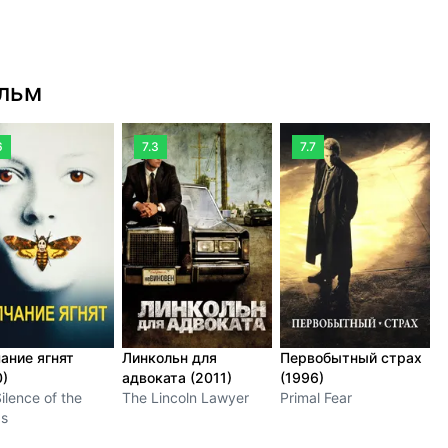
ильм
6
7.3
7.7
ание ягнят
Линкольн для
Первобытный страх
В
0)
адвоката (2011)
(1996)
(
ilence of the
The Lincoln Lawyer
Primal Fear
A
s