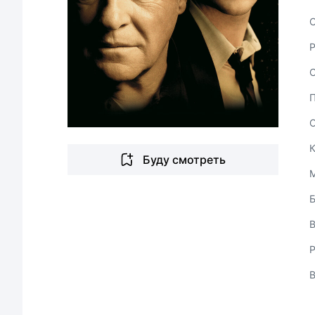
С
Буду смотреть
В
Р