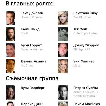
В главных ролях:
Тейт Донован
Бриттани Сноу
Howard Plummer
Zoe Plummer
Кайл Шмид
Тиг Фонг
Scott
Cute Cop's Partner
Брэд Гэррет
Дэвид Спэрроу
Dwayne Murney
FBI Agent #2
Деннис Акаяма
Энн Флетчер
Mr. Chun
Liesel
Съёмочная группа
Вупи Голдберг
Патрик Суэйзи
Актер: Хроника, В
титрах не указан
Дэррил Динн
Лайам МакГакиан