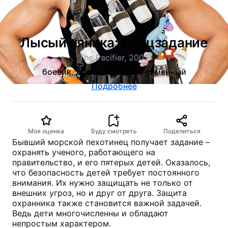
Лысый нянька: Спецзадание
The Pacifier, 2005
боевик, драма, комедия, семейный
Подробнее
Моя оценка
Буду смотреть
Поделиться
Бывший морской пехотинец получает задание –
охранять ученого, работающего на
правительство, и его пятерых детей. Оказалось,
что безопасность детей требует постоянного
внимания. Их нужно защищать не только от
внешних угроз, но и друг от друга. Защита
охранника также становится важной задачей.
Ведь дети многочисленны и обладают
непростым характером.