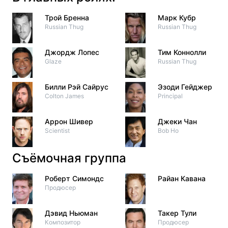
Трой Бренна
Марк Кубр
Russian Thug
Russian Thug
Джордж Лопес
Тим Коннолли
Glaze
Russian Thug
Билли Рэй Сайрус
Эзоди Гейджер
Colton James
Principal
Аррон Шивер
Джеки Чан
Scientist
Bob Ho
Съёмочная группа
Роберт Симондс
Райан Кавана
Продюсер
Дэвид Ньюман
Такер Тули
Композитор
Продюсер