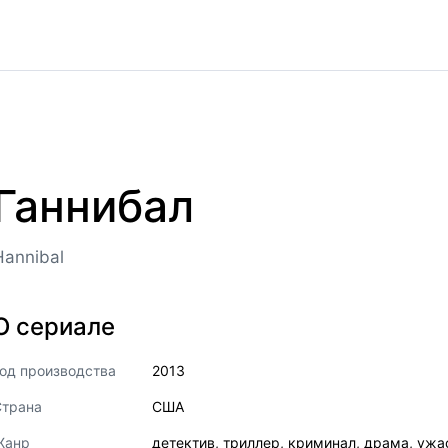
Ганнибал
Hannibal
О сериале
од производства
2013
Страна
США
Жанр
детектив
,
триллер
,
криминал
,
драма
,
ужа