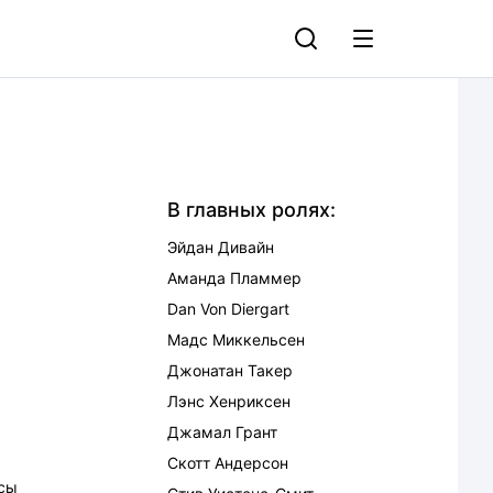
В главных ролях:
Эйдан Дивайн
Аманда Пламмер
Dan Von Diergart
Мадс Миккельсен
Джонатан Такер
Лэнс Хенриксен
Джамал Грант
Скотт Андерсон
сы