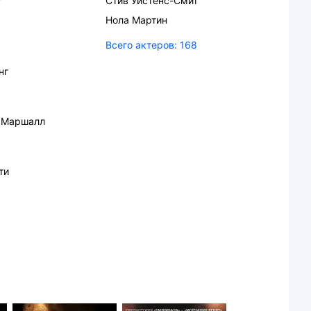
Стив Уистенс-Смит
Нола Мартин
Всего актеров:
168
нг
 Маршалл
ти