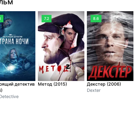
ильм
8
7.2
8.6
оящий детектив
Метод (2015)
Декстер (2006)
О
4)
Dexter
(
Detective
M