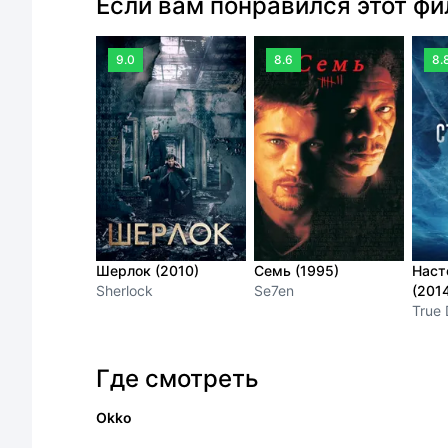
Если вам понравился этот ф
9.0
8.6
8.
Шерлок (2010)
Семь (1995)
Наст
Sherlock
Se7en
(201
True 
Где смотреть
Okko