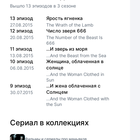
Вышло
13
эпизодов
в
3
сезоне
13
эпизод
Ярость ягненка
27.08.2015
The Wrath of the Lamb
12
эпизод
Число зверя 666
20.08.2015
The Number of the Beast Is
666
11
эпизод
...И зверь из моря
13.08.2015
...And the Beast from the Sea
10
эпизод
Женщина, облаченная в
солнце
06.08.2015
...And the Woman Clothed in
Sun
9
эпизод
...И жена облаченная с
Солнцем
30.07.2015
...And the Woman Clothed with
the Sun
Сериал в коллекциях
Фильмы и сериалы про маньяков