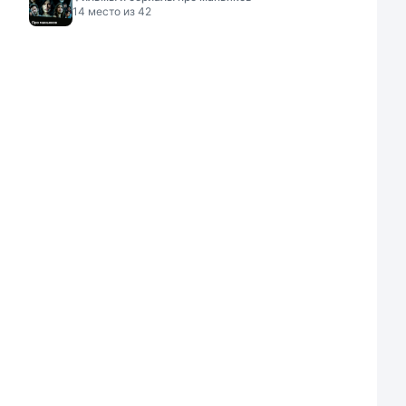
14
место из
42
8.6
8.1
8.1
хотник за разумом
Мыслить как
Крах (2013)
2017)
преступник (2005)
The Fall
indhunter
Criminal Minds