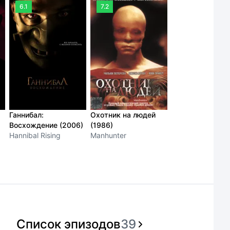
6.1
7.2
Ганнибал:
Охотник на людей
Восхождение (2006)
(1986)
Hannibal Rising
Manhunter
Список эпизодов
39