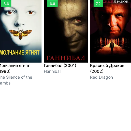
8.6
6.8
7.2
олчание ягнят
Ганнибал (2001)
Красный Дракон
1990)
Hannibal
(2002)
he Silence of the
Red Dragon
Lambs