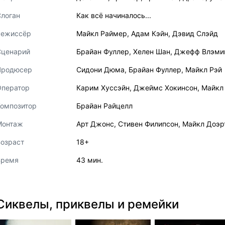
логан
Как всё начиналось...
Режиссёр
Майкл Раймер
,
Адам Кэйн
,
Дэвид Слэйд
Сценарий
Брайан Фуллер
,
Хелен Шан
,
Джефф Влэми
Продюсер
Сидони Дюма
,
Брайан Фуллер
,
Майкл Рэй
Оператор
Карим Хуссэйн
,
Джеймс Хокинсон
,
Майкл
Композитор
Брайан Райцелл
Монтаж
Арт Джонс
,
Стивен Филипсон
,
Майкл Доэр
озраст
18+
Время
43 мин.
Сиквелы, приквелы и ремейки