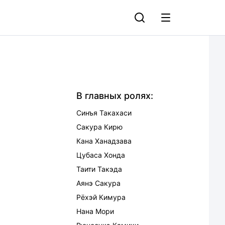
В главных ролях:
Синъя Такахаси
Сакура Кирю
Кана Ханадзава
Цубаса Хонда
Таити Такэда
Аянэ Сакура
Рёхэй Кимура
Нана Мори