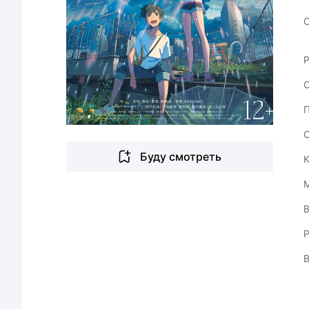
С
Буду смотреть
В
Р