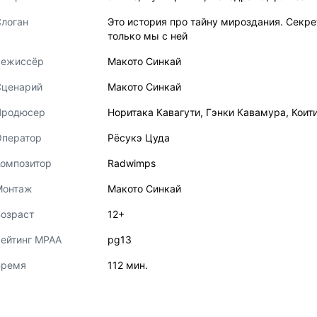
логан
Это история про тайну мироздания. Секре
только мы с ней
Режиссёр
Макото Синкай
Сценарий
Макото Синкай
Продюсер
Норитака Кавагути
,
Гэнки Кавамура
,
Коит
Оператор
Рёсукэ Цуда
Композитор
Radwimps
Монтаж
Макото Синкай
озраст
12+
ейтинг MPAA
pg13
Время
112 мин.