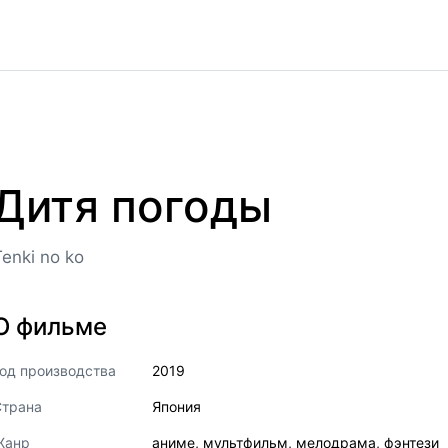
Дитя погоды
Tenki no ko
О фильме
од производства
2019
Страна
Япония
Жанр
аниме
,
мультфильм
,
мелодрама
,
фэнтези