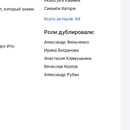
Рюносукэ Камики
Синъити Хатори
т, который знаем
Всего актеров:
64
Роли дублировали:
Александр Фильченко
иро Ито
Ирина Богданова
Анастасия Климушкина
Вячеслав Козлов
Александр Рубан