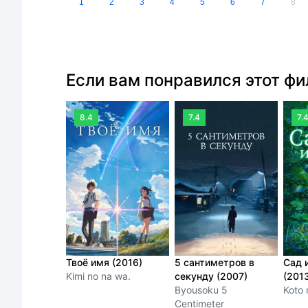
1
2
3
4
5
6
7
8
Если вам понравился этот ф
8.4
7.4
7.
Твоё имя (2016)
5 сантиметров в
Сад 
Kimi no na wa.
секунду (2007)
(201
Byousoku 5
Koto 
Centimeter