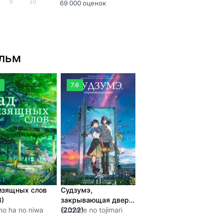
9
10
69 000 оценок
ильм
4
7.6
изящных слов
Судзумэ,
3)
закрывающая двери
no ha no niwa
(2022)
Suzume no tojimari