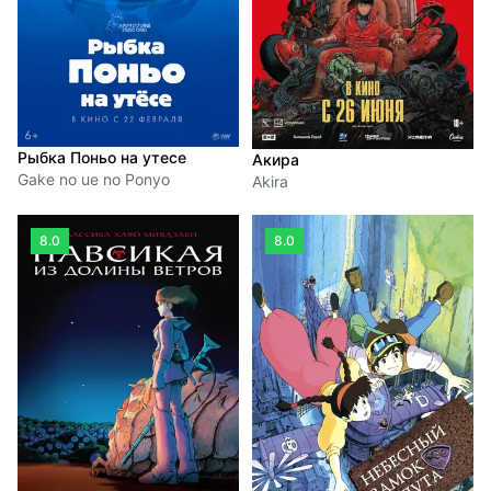
Рыбка Поньо на утесе
Акира
Gake no ue no Ponyo
Akira
8.0
8.0