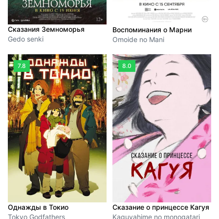
Сказания Земноморья
Воспоминания о Марни
Gedo senki
Omoide no Mani
7.8
8.0
Однажды в Токио
Сказание о принцессе Кагуя
Tokyo Godfathers
Kaguyahime no monogatari