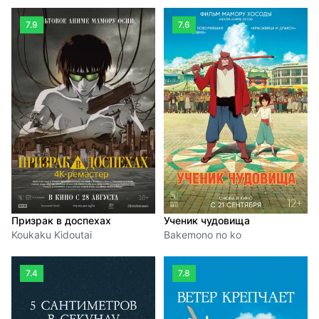
7.9
7.6
Призрак в доспехах
Ученик чудовища
Koukaku Kidoutai
Bakemono no ko
7.4
7.8