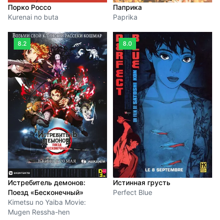
Порко Россо
Паприка
Kurenai no buta
Paprika
8.2
8.0
Истребитель демонов:
Истинная грусть
Поезд «Бесконечный»
Perfect Blue
Kimetsu no Yaiba Movie:
Mugen Ressha-hen