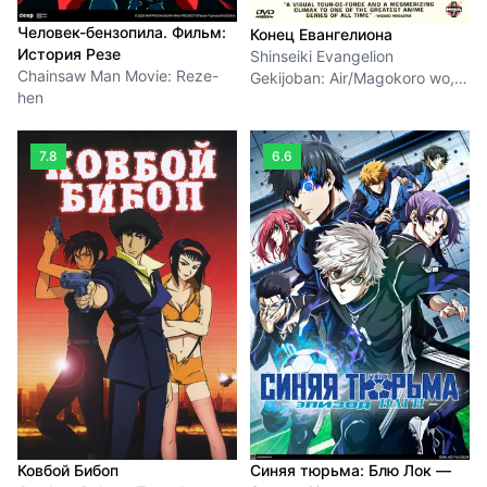
Человек-бензопила. Фильм:
Конец Евангелиона
История Резе
Shinseiki Evangelion
Chainsaw Man Movie: Reze-
Gekijoban: Air/Magokoro wo,
hen
kimi ni
7.8
6.6
Ковбой Бибоп
Синяя тюрьма: Блю Лок —