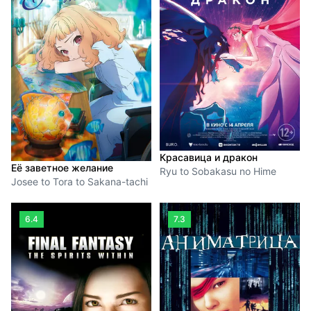
Красавица и дракон
Её заветное желание
Ryu to Sobakasu no Hime
Josee to Tora to Sakana-tachi
6.4
7.3