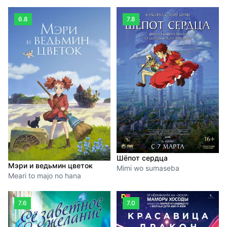
6.8
7.8
Шёпот сердца
Мэри и ведьмин цветок
Mimi wo sumaseba
Meari to majo no hana
7.6
7.0