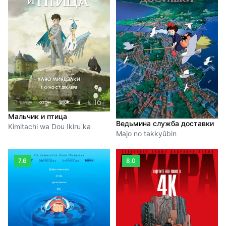
Мальчик и птица
Ведьмина служба доставки
Kimitachi wa Dou Ikiru ka
Majo no takkyûbin
7.6
8.0