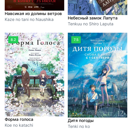
Навсикая из долины ветров
Небесный замок Лапута
Kaze no tani no Naushika
Tenkuu no Shiro Laputa
8.2
7.5
Форма голоса
Дитя погоды
Koe no katachi
Tenki no ko