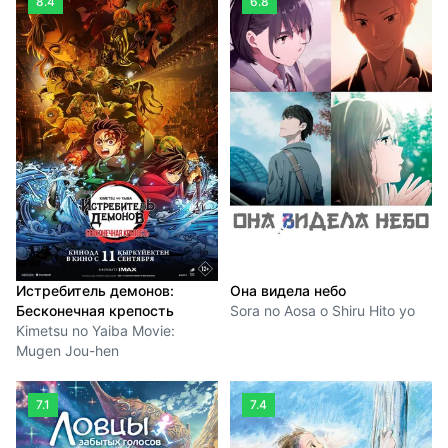
8.4
6.8
Истребитель демонов:
Она видела небо
Бесконечная крепость
Sora no Aosa o Shiru Hito yo
Kimetsu no Yaiba Movie:
Mugen Jou-hen
7.1
7.4