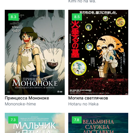
Kimi no na wa.
8.3
8.5
Принцесса Мононоке
Могила светлячков
Mononoke-hime
Hotaru no Haka
7.3
7.8