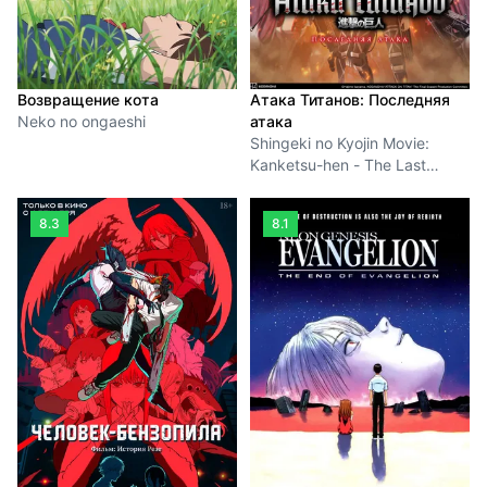
Возвращение кота
Атака Титанов: Последняя
Neko no ongaeshi
атака
Shingeki no Kyojin Movie:
Kanketsu-hen - The Last
Attack
8.3
8.1