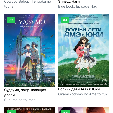
Cowboy Bebop: Tengoku no
Эпизод Наги
tobira
Blue Lock: Episode Nagi
7.6
8.1
Волчьи дети Амэ и Юки
Судзумэ, закрывающая
Okami kodomo no Ame to Yuki
двери
Suzume no tojimari