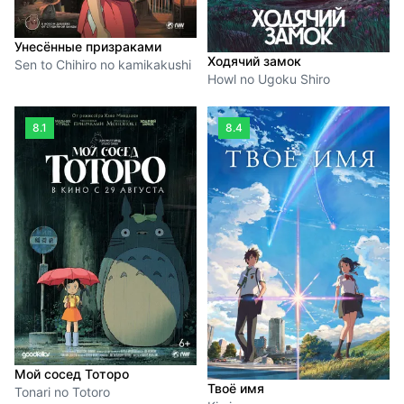
Унесённые призраками
Ходячий замок
Sen to Chihiro no kamikakushi
Howl no Ugoku Shiro
8.1
8.4
Мой сосед Тоторо
Твоё имя
Tonari no Totoro