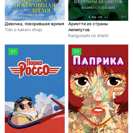
Девочка, покорившая время
Ариэтти из страны
Toki o kakeru shojo
лилипутов
Karigurashi no Arietti
7.7
7.7