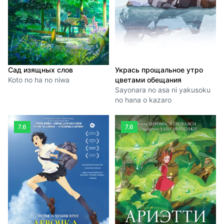
Сад изящных слов
Укрась прощальное утро
Koto no ha no niwa
цветами обещания
Sayonara no asa ni yakusoku
no hana o kazaro
7.6
7.6