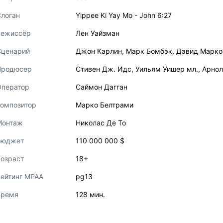
логан
Yippee Ki Yay Mo - John 6:27
Режиссёр
Лен Уайзман
Сценарий
Джон Карлин
,
Марк Бомбэк
,
Дэвид Марко
Продюсер
Стивен Дж. Идс
,
Уильям Уишер мл.
,
Арнол
Оператор
Саймон Дагган
Композитор
Марко Белтрами
Монтаж
Николас Де То
Бюджет
110 000 000 $
озраст
18+
ейтинг MPAA
pg13
Время
128 мин.