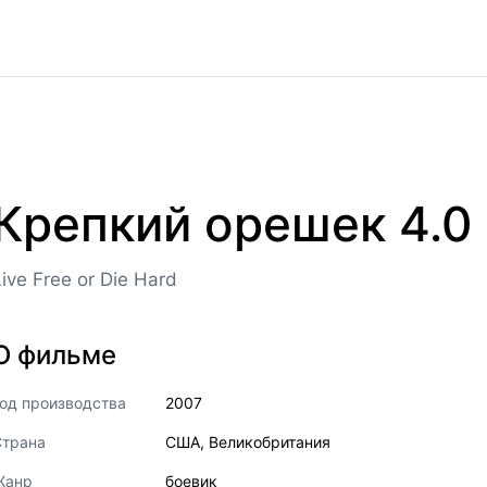
Крепкий орешек 4.0
Live Free or Die Hard
О фильме
од производства
2007
Страна
США
,
Великобритания
Жанр
боевик