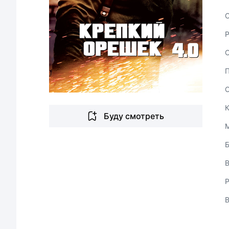
С
Буду смотреть
В
Р