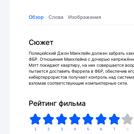
Обзор
Слова
Изображения
Сюжет
Полицейский Джон Макклейн должен забрать хаке
ФБР. Отношения Макклейна с дочерью напряжённы
Мэтт покидают квартиру, на них совершается во
пытается доставить Фаррела в ФБР, обеспечив его
кибертеррористов получает контроль над систем
взломав соответствующие компьютерные сети.
Рейтинг фильма
1
2
3
4
5
6
7
8