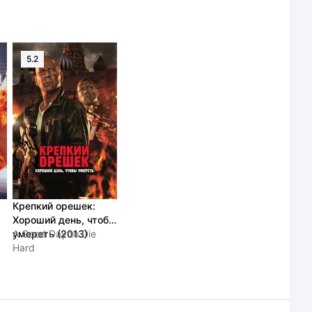
5.2
Крепкий орешек:
Хороший день, чтобы
умереть (2013)
A Good Day to Die
Hard