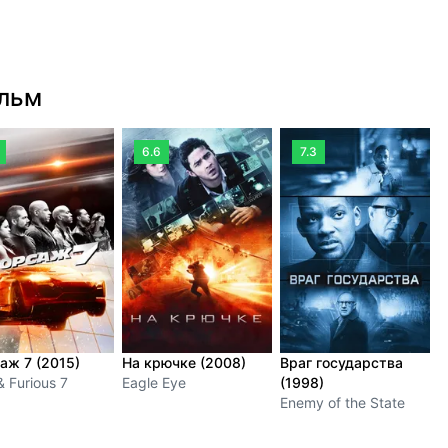
ильм
6.6
7.3
аж 7 (2015)
На крючке (2008)
Враг государства
П
& Furious 7
Eagle Eye
(1998)
(
Enemy of the State
T