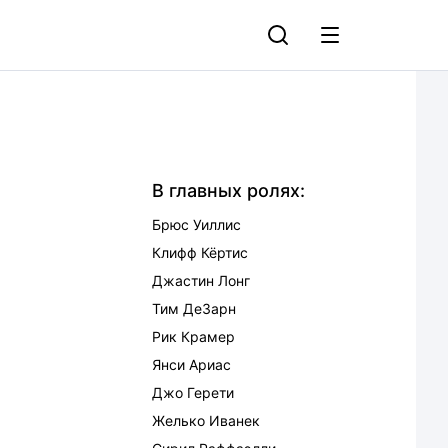
В главных ролях:
Брюс Уиллис
Клифф Кёртис
Джастин Лонг
Тим ДеЗарн
Рик Крамер
Янси Ариас
Джо Герети
Желько Иванек