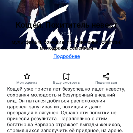
Кощей. Похититель невест
2022
мультфильм, комедия, приключения, фэнтези,
мелодрама, семейный
Подробнее
Моя оценка
Буду смотреть
Поделиться
Кощей уже триста лет безуспешно ищет невесту,
сохраняя молодость и безупречный внешний
вид. Он пытался добиться расположения
царевен, запугивая их, похищая и даже
превращая в лягушек. Однако эти попытки не
принесли результата. Параллельно с этим,
богатырша Варвара отражает выпады женихов,
стремящихся заполучить её приданое, на арене.