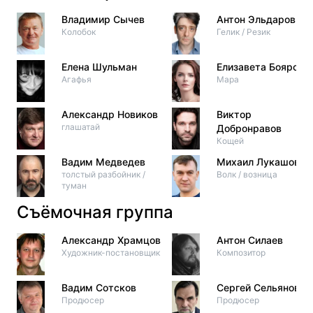
Владимир Сычев
Антон Эльдаров
Колобок
Гелик / Резик
Елена Шульман
Елизавета Боярска
Агафья
Мара
Александр Новиков
Виктор
глашатай
Добронравов
Кощей
Вадим Медведев
Михаил Лукашов
толстый разбойник /
Волк / возница
туман
Съёмочная группа
Александр Храмцов
Антон Силаев
Художник-постановщик
Композитор
Вадим Сотсков
Сергей Сельянов
Продюсер
Продюсер