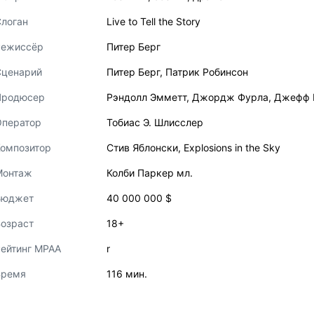
логан
Live to Tell the Story
Режиссёр
Питер Берг
Сценарий
Питер Берг
,
Патрик Робинсон
Продюсер
Рэндолл Эмметт
,
Джордж Фурла
,
Джефф 
Оператор
Тобиас Э. Шлисслер
Композитор
Стив Яблонски
,
Explosions in the Sky
Монтаж
Колби Паркер мл.
Бюджет
40 000 000 $
озраст
18+
ейтинг MPAA
r
Время
116 мин.