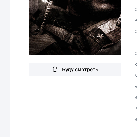
С
Буду смотреть
В
Р