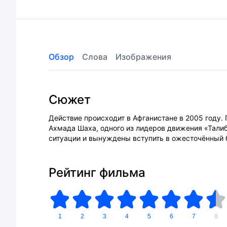
Обзор
Слова
Изображения
Сюжет
Действие происходит в Афганистане в 2005 году.
Ахмада Шаха, одного из лидеров движения «Талиб
ситуации и вынуждены вступить в ожесточённый 
Рейтинг фильма
1
2
3
4
5
6
7
8