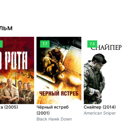
ильм
0
7.7
7.3
та (2005)
Чёрный ястреб
Снайпер (2014)
П
(2001)
American Sniper
(
Black Hawk Down
T