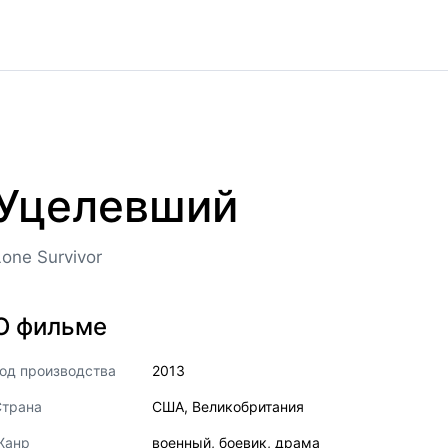
Уцелевший
Lone Survivor
О фильме
од производства
2013
Страна
США
,
Великобритания
Жанр
военный
,
боевик
,
драма