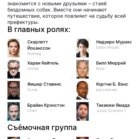
знакомится с новыми друзьями – стаей
бездомных собак. Вместе они начинают
путешествие, которое повлияет на судьбу всей
префектуры.
В главных ролях:
Скарлетт
Нидзиро Мураками
Editor Hiroshi
Йоханссон
Nutmeg
Харви Кейтель
Билл Мюррей
Gondo
Boss
Фишер Стивенс
Кортни Б. Вэнс
Scrap
рассказчик
Брайан Крэнстон
Такаюки Ямада
Chief
Junior Scientist 1
Съёмочная группа