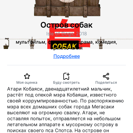
Остров собак
Isle of Dogs, 2018
мультфильм, фантастика, драма, комедия,
приключения
Подробнее
Моя оценка
Буду смотреть
Поделиться
Атари Кобаяси, двенадцатилетний мальчик,
растёт под опекой мэра Кобаяши, известного
своей коррумпированностью. По распоряжению
мэра всех домашних собак города Мегасаки
выселяют на огромную свалку. Атари, не
оставляя попыток, отправляется на небольшом
летательном аппарате к мусорному острову в
поисках своего пса Спотса. На острове он