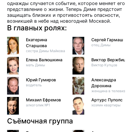
однажды случается событие, которое меняет его
представление о жизни. Теперь Диме предстоит
защищать близких и противостоять опасности,
возникшей в небе над новогодней Москвой.
В главных ролях:
Екатерина
Сергей Гармаш
отец Димы
Старшова
сестра Димы Майкова
Елена Валюшкина
Виктор Вержбицки
мать Димы
Виктор Купцов
Юрий Гумиров
Александра
водитель
Дорохина
женщина в телевизоре
Михаил Ефремов
Артурс Пуполс
алкоголик №1
хозяин квартиры
Съёмочная группа