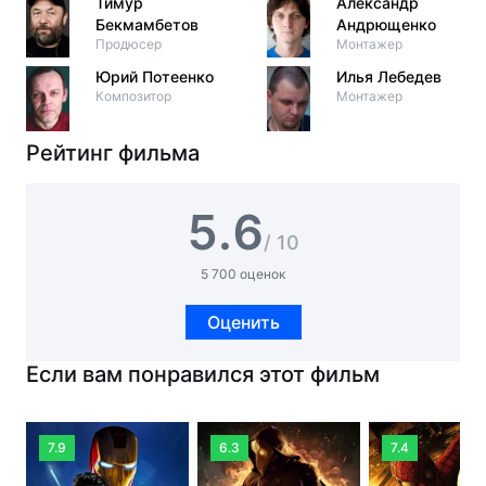
Тимур
Александр
Бекмамбетов
Андрющенко
Продюсер
Монтажер
Юрий Потеенко
Илья Лебедев
Композитор
Монтажер
Рейтинг фильма
5.6
/ 10
5 700 оценок
Оценить
Если вам понравился этот фильм
7.9
6.3
7.4