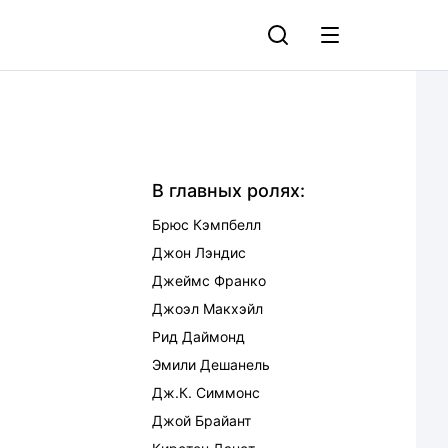
В главных ролях:
Брюс Кэмпбелл
Джон Лэндис
Джеймс Франко
Джоэл Макхэйл
Рид Даймонд
Эмили Дешанель
Дж.К. Симмонс
Джой Брайант