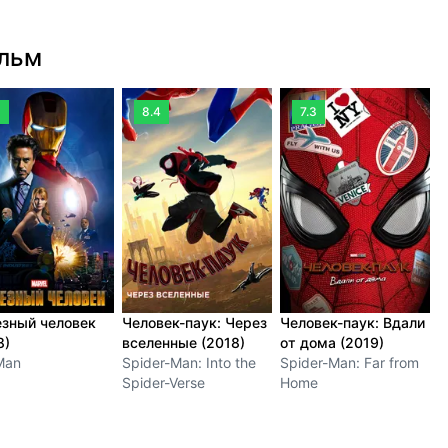
ильм
9
8.4
7.3
зный человек
Человек-паук: Через
Человек-паук: Вдали
Ж
8)
вселенные (2018)
от дома (2019)
(
Man
Spider-Man: Into the
Spider-Man: Far from
I
Spider-Verse
Home