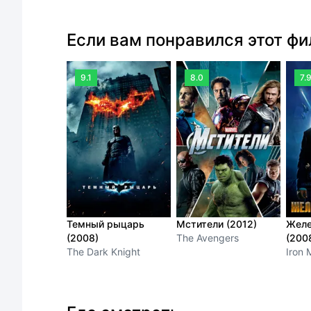
Если вам понравился этот ф
9.1
8.0
7.
Темный рыцарь
Мстители (2012)
Желе
(2008)
The Avengers
(200
The Dark Knight
Iron 