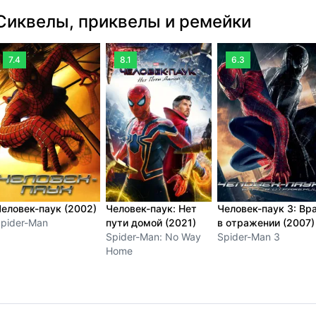
Сиквелы, приквелы и ремейки
7.4
8.1
6.3
еловек-паук (2002)
Человек-паук: Нет
Человек-паук 3: Вр
pider-Man
пути домой (2021)
в отражении (2007)
Spider-Man: No Way
Spider-Man 3
Home