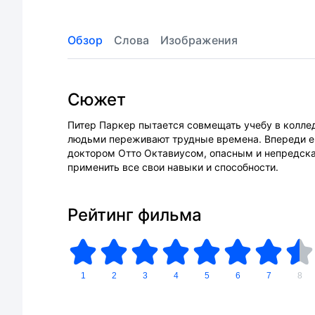
Обзор
Слова
Изображения
Сюжет
Питер Паркер пытается совмещать учебу в коллед
людьми переживают трудные времена. Впереди ег
доктором Отто Октавиусом, опасным и непредск
применить все свои навыки и способности.
Рейтинг фильма
1
2
3
4
5
6
7
8