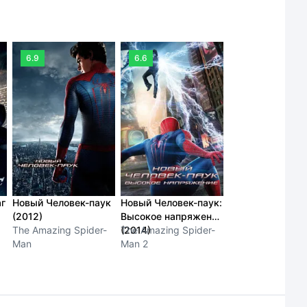
6.9
6.6
аг
Новый Человек-паук
Новый Человек-паук:
(2012)
Высокое напряжение
The Amazing Spider-
(2014)
The Amazing Spider-
Man
Man 2