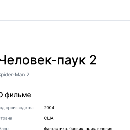
Человек-паук 2
Spider-Man 2
О фильме
од производства
2004
Страна
США
Жанр
фантастика
,
боевик
,
приключения