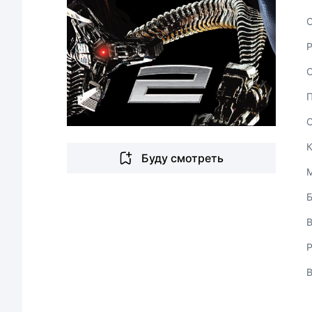
С
Буду смотреть
В
Р