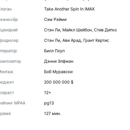
логан
Take Another Spin In IMAX
Режиссёр
Сэм Рэйми
Сценарий
Стэн Ли
,
Майкл Шейбон
,
Стив Дитко
Продюсер
Стэн Ли
,
Ави Арад
,
Грант Кертис
Оператор
Билл Поуп
Композитор
Дэнни Элфман
Монтаж
Боб Муравски
Бюджет
200 000 000 $
озраст
12+
ейтинг MPAA
pg13
Время
127 мин.