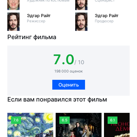
Художник по костюмам
Сценарист
Эдгар Райт
Эдгар Райт
Режиссер
Продюсер
Рейтинг фильма
7.0
/ 10
198 000 оценок
Оценить
Если вам понравился этот фильм
7.6
6.5
6.1