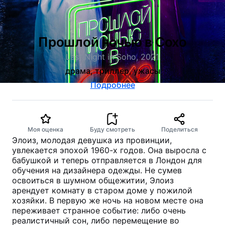
Прошлой ночью в Сохо
Last Night in Soho, 2021
драма, триллер, ужасы
Подробнее
Моя оценка
Буду смотреть
Поделиться
Элоиз, молодая девушка из провинции,
увлекается эпохой 1960-х годов. Она выросла с
бабушкой и теперь отправляется в Лондон для
обучения на дизайнера одежды. Не сумев
освоиться в шумном общежитии, Элоиз
арендует комнату в старом доме у пожилой
хозяйки. В первую же ночь на новом месте она
переживает странное событие: либо очень
реалистичный сон, либо перемещение во