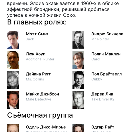
времени. Элоиз оказывается в 1960-х в облике
эффектной блондинки, решившей добиться
успеха в ночной жизни Сохо.
В главных ролях:
Мэтт Смит
Эндрю Бикнелл
Jack
Mr. Pointer
Люк Хоуп
Полин Маклин
Additional Punter
Carol
Дайана Ригг
Пол Брайтвелл
Ms. Collins
Cubby
Майкл Джибсон
Дерек Лиа
Male Detective
Taxi Driver #2
Съёмочная группа
Одиль Дикс-Мирье
Эдгар Райт