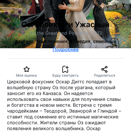
Оз: Великий и Ужасный
Oz the Great and Powerful, 2013
фэнтези, приключения, комедия, семейный
Подробнее
Моя оценка
Буду смотреть
Поделиться
Цирковой фокусник Оскар Диггс попадает в
волшебную страну Оз после урагана, который
заносит его из Канзаса. Он надеется
использовать свои навыки для получения славы
и богатства в новом месте. Встреча с тремя
чародейками – Теодорой, Эванорой и Глиндой –
ставит под сомнение его истинные магические
способности. Жители страны Оз ожидают
появления великого волшебника. Оскар