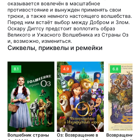
оказывается вовлечён в масштабное
противостояние и вынужден применять свои
трюки, а также немного настоящего волшебства.
Перед ним встаёт выбор между Добром и Злом.
Оскару Диггсу предстоит воплотить образ
Великого и Ужасного Волшебника из Страны Оз
и, возможно, измениться.
Сиквелы, приквелы и ремейки
8.1
4.9
6.8
Волшебник страны
Оз: Возвращение в
Возвращение в