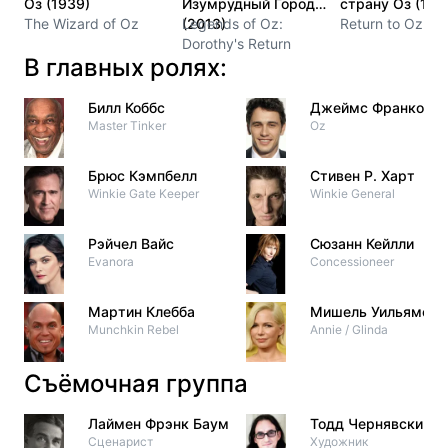
Оз (1939)
Изумрудный Город
страну Оз (198
The Wizard of Oz
(2013)
Legends of Oz:
Return to Oz
Dorothy's Return
В главных ролях:
Билл Коббс
Джеймс Франко
Master Tinker
Oz
Брюс Кэмпбелл
Стивен Р. Харт
Winkie Gate Keeper
Winkie General
Рэйчел Вайс
Сюзанн Кейлли
Evanora
Concessioneer
Мартин Клебба
Мишель Уильямс
Munchkin Rebel
Annie / Glinda
Съёмочная группа
Лаймен Фрэнк Баум
Тодд Чернявски
Сценарист
Художник