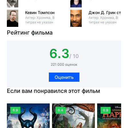
Кевин Томпсон
Джон Д. Грин ст.
Актер: Хроника, В
Актер: Хроника, В
титрах не указан
титрах не указан
Рейтинг фильма
6.3
/ 10
221 000 оценок
Оценить
Если вам понравился этот фильм
6.9
6.4
6.9