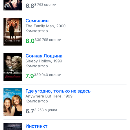
6.8
8 762 оценки
Семьянин
The Family Man, 2000
Композитор
8.0
339 795 оценки
Сонная Лощина
Sleepy Hollow, 1999
Композитор
7.9
339 940 оценки
Где угодно, только не здесь
Anywhere But Here, 1999
Композитор
6.7
3 253 оценки
Инстинкт