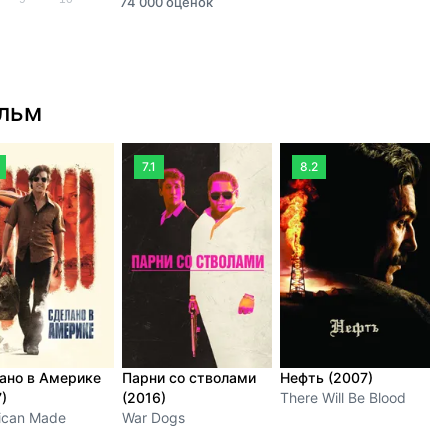
74 000 оценок
ильм
7.1
8.2
ано в Америке
Парни со стволами
Нефть (2007)
)
(2016)
There Will Be Blood
ican Made
War Dogs