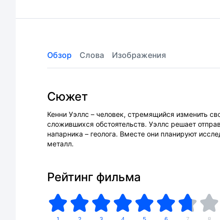
Обзор
Слова
Изображения
Сюжет
Кенни Уэллс – человек, стремящийся изменить св
сложившихся обстоятельств. Уэллс решает отправи
напарника – геолога. Вместе они планируют иссл
металл.
Рейтинг фильма
1
2
3
4
5
6
7
8