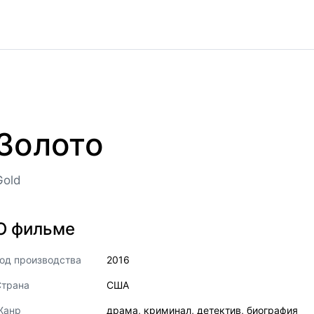
Золото
Gold
О фильме
од производства
2016
Страна
США
Жанр
драма
,
криминал
,
детектив
,
биография