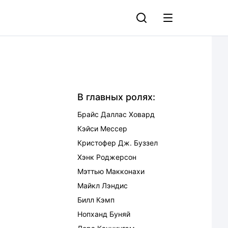
В главных ролях:
Брайс Даллас Ховард
Кэйси Мессер
Кристофер Дж. Буззел
Хэнк Роджерсон
Мэттью Макконахи
Майкл Лэндис
Билл Кэмп
Нопханд Буняй