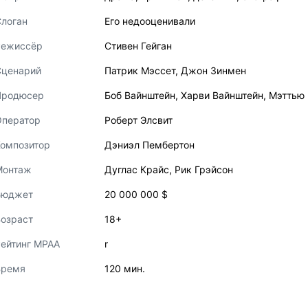
логан
Его недооценивали
Режиссёр
Стивен Гейган
Сценарий
Патрик Мэссет
,
Джон Зинмен
Продюсер
Боб Вайнштейн
,
Харви Вайнштейн
,
Мэттью
Оператор
Роберт Элсвит
Композитор
Дэниэл Пембертон
Монтаж
Дуглас Крайс
,
Рик Грэйсон
Бюджет
20 000 000 $
озраст
18+
ейтинг MPAA
r
Время
120 мин.