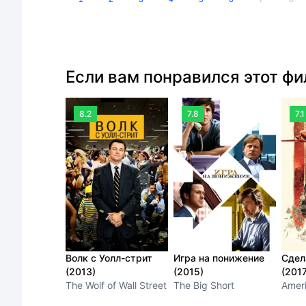
Если вам понравился этот ф
8.2
7.8
7.1
Волк с Уолл-стрит
Игра на понижение
Сдел
(2013)
(2015)
(2017
The Wolf of Wall Street
The Big Short
Amer