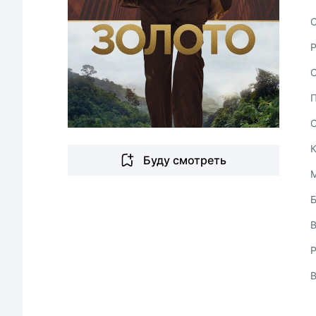
С
Буду смотреть
В
Р