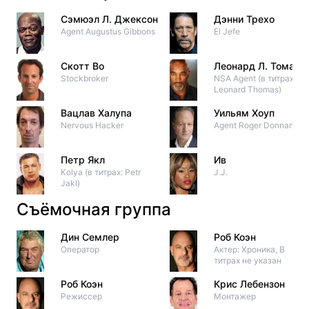
Сэмюэл Л. Джексон
Дэнни Трехо
Agent Augustus Gibbons
El Jefe
Скотт Во
Леонард Л. Томас
Stockbroker
NSA Agent (в титрах:
Leonard Thomas)
Вацлав Халупа
Уильям Хоуп
Nervous Hacker
Agent Roger Donnan
Петр Якл
Ив
Kolya (в титрах: Petr
J.J.
Jakl)
Съёмочная группа
Дин Семлер
Роб Коэн
Оператор
Актер: Хроника, В
титрах не указан
Роб Коэн
Крис Лебензон
Режиссер
Монтажер