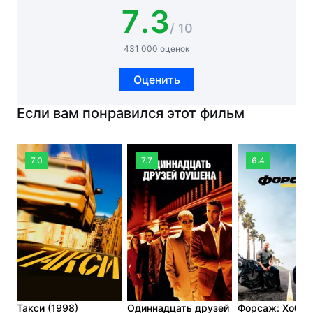
7.3
/ 10
431 000 оценок
Оценить
Если вам понравился этот фильм
7.0
7.7
6.4
Такси (1998)
Одиннадцать друзей
Форсаж: Хоббс