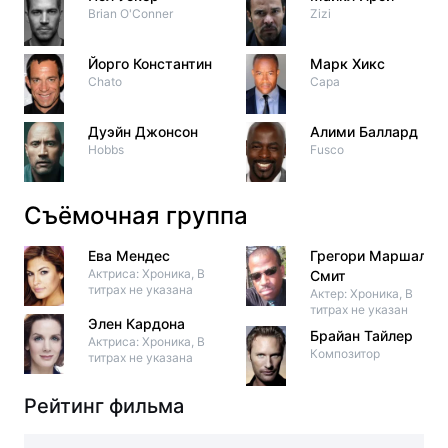
Brian O'Conner
Zizi
Йорго Константин
Марк Хикс
Chato
Capa
Дуэйн Джонсон
Алими Баллард
Hobbs
Fusco
Съёмочная группа
Ева Мендес
Грегори Маршалл
Актриса: Хроника, В
Смит
титрах не указана
Актер: Хроника, В
титрах не указан
Элен Кардона
Брайан Тайлер
Актриса: Хроника, В
Композитор
титрах не указана
Рейтинг фильма