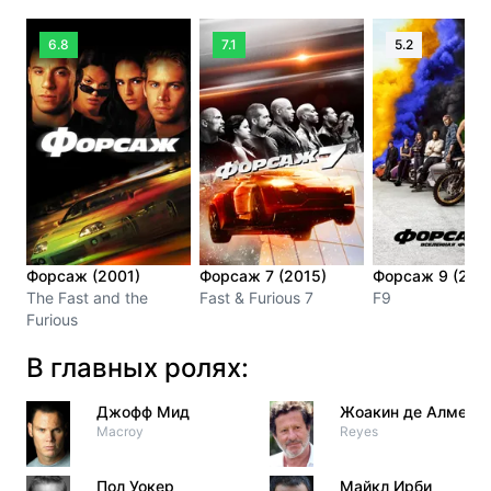
6.8
7.1
5.2
Форсаж (2001)
Форсаж 7 (2015)
Форсаж 9 (202
The Fast and the
Fast & Furious 7
F9
Furious
В главных ролях:
Джофф Мид
Жоакин де Алмейд
Macroy
Reyes
Пол Уокер
Майкл Ирби