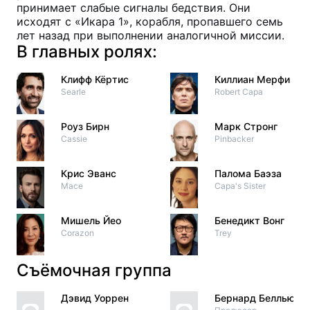
принимает слабые сигналы бедствия. Они
исходят с «Икара 1», корабля, пропавшего семь
лет назад при выполнении аналогичной миссии.
В главных ролях:
Клифф Кёртис
Киллиан Мерфи
Searle
Robert Capa
Роуз Бирн
Марк Стронг
Cassie
Pinbacker
Крис Эванс
Палома Баэза
Mace
Capa's Sister
Мишель Йео
Бенедикт Вонг
Corazon
Trey
Съёмочная группа
Дэвид Уоррен
Бернард Беллью