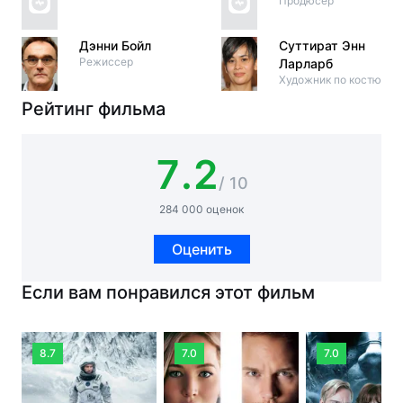
Продюсер
Дэнни Бойл
Суттират Энн
Режиссер
Ларларб
Художник по костюма
Рейтинг фильма
7.2
/ 10
284 000 оценок
Оценить
Если вам понравился этот фильм
8.7
7.0
7.0