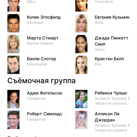
Mike
Tired Mom
Колин Эглсфилд
Евгения Кузьмина
Astronaut
Alina
Марта Стюарт
Джада Пинкетт
Martha Stewart
Смит
Stacy
Билли Слотер
Кристен Белл
Veterinarian
Kiki
Съёмочная группа
Адам Фогельсон
Ребекка Чулью
Продюсер
Актриса: Хроника, В
титрах не указана
Роберт Симондс
Аллисон Ли
Продюсер
Джордан
Актриса: Хроника, В
титрах не указана