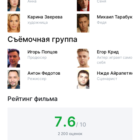
Анна
Сеня
Карина Зверева
Михаил Тарабукин
художница
Федя
Съёмочная группа
Игорь Попцов
Егор Крид
Продюсер
Актер: играет самого
себя
Антон Федотов
Нжде Айрапетян
Режиссер
Сценарист
Рейтинг фильма
7.6
/ 10
2 200 оценок