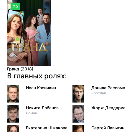
7.0
Гранд (2018)
В главных ролях:
Иван Косичкин
Данила Рассомахи
Ярослав
Никита Лобанов
Жорж Девдариани
Роман
Екатерина Шмакова
Сергей Лавыгин