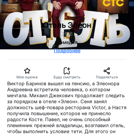
Отель Элеон
2016
комедия
Подробнее
Моя оценка
Буду смотреть
Поделиться
Виктор Баринов вышел на пенсию, а Элеонора
Андреевна встретила человека, о котором
мечтала. Михаил Джекович продолжает следить
за порядком в отеле «Элеон». Сеня занял
должность шеф-повара ресторана Victor, а Настя
получила повышение, которое не принесло
радости Косте. Павел, не очень способный
племянник прежней владелицы, возглавил отель,
чтобы выполнить условие тети. Для этого он