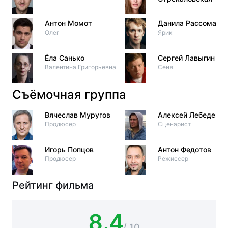
Антон Момот
Данила Рассомахи
Олег
Ярик
Ёла Санько
Сергей Лавыгин
Валентина Григорьевна
Сеня
Съёмочная группа
Вячеслав Муругов
Алексей Лебедев
Продюсер
Сценарист
Игорь Попцов
Антон Федотов
Продюсер
Режиссер
Рейтинг фильма
8.4
/ 10