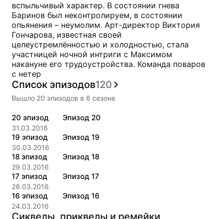
вспыльчивый характер. В состоянии гнева
Баринов был неконтролируем, в состоянии
опьянения – неумолим. Арт-директор Виктория
Гончарова, известная своей
целеустремлённостью и холодностью, стала
участницей ночной интриги с Максимом
накануне его трудоустройства. Команда поваров
с нетер
Список эпизодов
120
Вышло
20
эпизодов
в
6
сезоне
20
эпизод
Эпизод 20
31.03.2016
19
эпизод
Эпизод 19
30.03.2016
18
эпизод
Эпизод 18
29.03.2016
17
эпизод
Эпизод 17
28.03.2016
16
эпизод
Эпизод 16
24.03.2016
Сиквелы, приквелы и ремейки