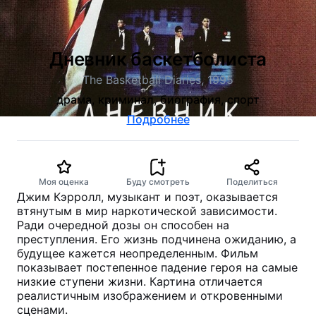
Дневник баскетболиста
The Basketball Diaries, 1995
драма, криминал, биография, спорт
Подробнее
Моя оценка
Буду смотреть
Поделиться
Джим Кэрролл, музыкант и поэт, оказывается
втянутым в мир наркотической зависимости.
Ради очередной дозы он способен на
преступления. Его жизнь подчинена ожиданию, а
будущее кажется неопределенным. Фильм
показывает постепенное падение героя на самые
низкие ступени жизни. Картина отличается
реалистичным изображением и откровенными
сценами.