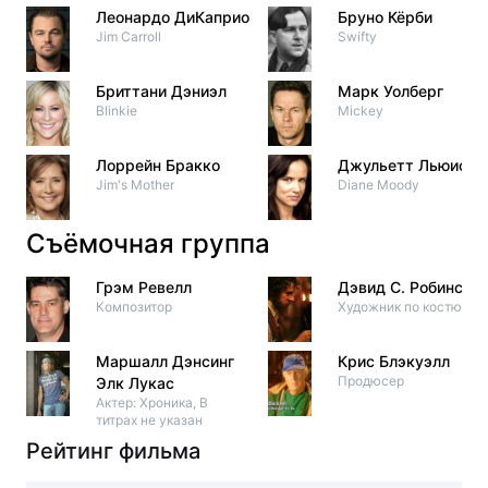
Леонардо ДиКаприо
Бруно Кёрби
Jim Carroll
Swifty
Бриттани Дэниэл
Марк Уолберг
Blinkie
Mickey
Лоррейн Бракко
Джульетт Льюис
Jim's Mother
Diane Moody
Съёмочная группа
Грэм Ревелл
Дэвид С. Робинсон
Композитор
Художник по костюма
Маршалл Дэнсинг
Крис Блэкуэлл
Продюсер
Элк Лукас
Актер: Хроника, В
титрах не указан
Рейтинг фильма