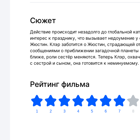
Сюжет
Действие происходит незадолго до глобальной ка
интерес к празднику, что вызывает недоумение у
Жюстин. Клэр заботится о Жюстин, страдающей от
сообщениями о приближении загадочной планеты М
ближе, роли сестёр меняются. Теперь Клэр, охва
с сестрой и сыном, она готовится к неминуемому.
Рейтинг фильма
1
2
3
4
5
6
7
8