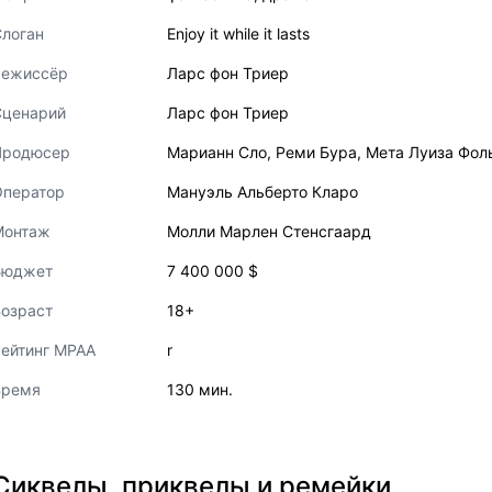
логан
Enjoy it while it lasts
Режиссёр
Ларс фон Триер
Сценарий
Ларс фон Триер
Продюсер
Марианн Сло
,
Реми Бура
,
Мета Луиза Фол
Оператор
Мануэль Альберто Кларо
Монтаж
Молли Марлен Стенсгаард
Бюджет
7 400 000 $
озраст
18+
ейтинг MPAA
r
Время
130 мин.
Сиквелы, приквелы и ремейки