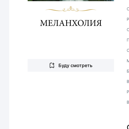
С
Буду смотреть
В
Р