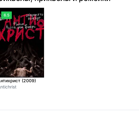
6.5
нтихрист (2009)
ntichrist