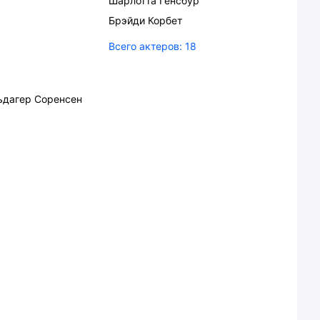
Шарлотта Генсбур
Брэйди Корбет
Всего актеров:
18
ьдагер Соренсен