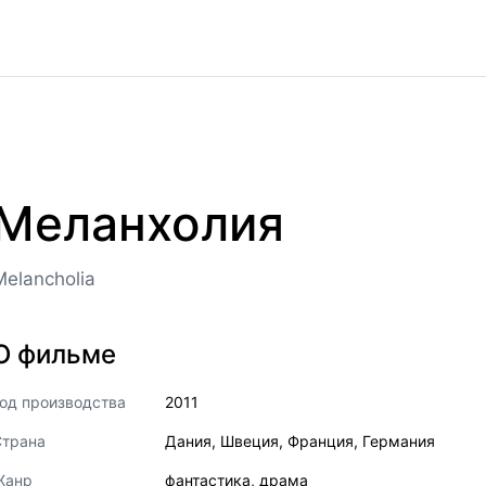
Меланхолия
Melancholia
О фильме
од производства
2011
Страна
Дания
,
Швеция
,
Франция
,
Германия
Жанр
фантастика
,
драма