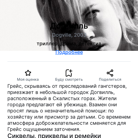
Догвилль
Dogville, 2003
триллер, драма, детектив
Подробнее
Моя оценка
Буду смотреть
Поделиться
Грейс, скрываясь от преследований гангстеров,
приезжает в небольшой городок Догвилль,
расположенный в Скалистых горах. Жители
города предлагают ей убежище. Взамен они
просят лишь о незначительной помощи: по
хозяйству или присмотр за детьми. Со временем
атмосфера доброжелательности сменяется для
Грейс ощущением заточения.
Сиквелы, приквелы и ремейки