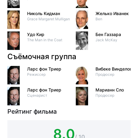
Николь Кидман
Желько Иванек
Grace Margaret Mulligan
Ben
Удо Кир
Бен Газзара
The Man in the Coat
Jack McKay
Съёмочная группа
Ларс фон Триер
Вибеке Винделов
Режиссер
Продюсер
Ларс фон Триер
Марианн Сло
Сценарист
Продюсер
Рейтинг фильма
8.0
/ 10