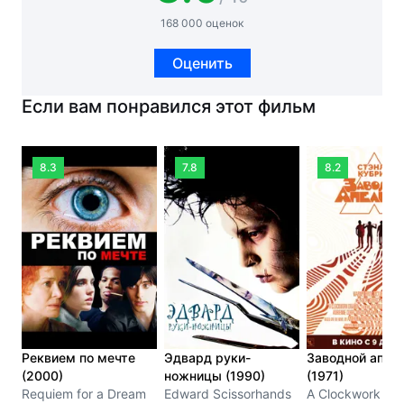
168 000 оценок
Оценить
Если вам понравился этот фильм
8.3
7.8
8.2
Реквием по мечте
Эдвард руки-
Заводной апел
(2000)
ножницы (1990)
(1971)
Requiem for a Dream
Edward Scissorhands
A Clockwork Or