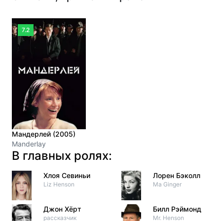
7.2
Мандерлей (2005)
Manderlay
В главных ролях:
Хлоя Севиньи
Лорен Бэколл
Liz Henson
Ma Ginger
Джон Хёрт
Билл Рэймонд
рассказчик
Mr. Henson