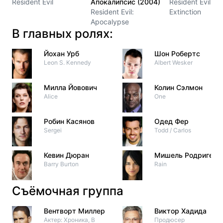
Resident Evil
Апокалипсис (2004)
Resident Evil:
Resident Evil:
Extinction
Apocalypse
В главных ролях:
Йохан Урб
Шон Робертс
Leon S. Kennedy
Albert Wesker
Милла Йовович
Колин Сэлмон
Alice
One
Робин Касянов
Одед Фер
Sergei
Todd / Carlos
Кевин Дюран
Мишель Родригес
Barry Burton
Rain
Съёмочная группа
Вентворт Миллер
Виктор Хадида
Актер: Хроника, В
Продюсер