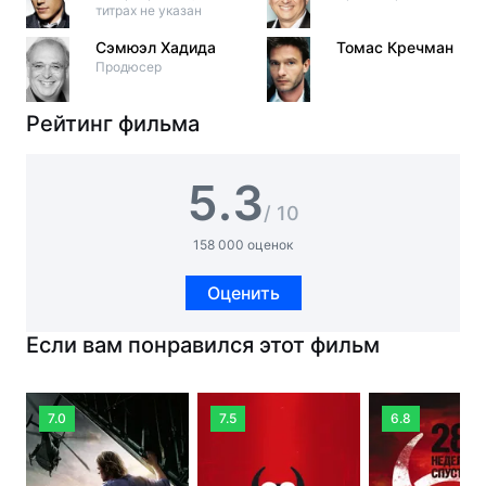
титрах не указан
Сэмюэл Хадида
Томас Кречман
Продюсер
Рейтинг фильма
5.3
/ 10
158 000 оценок
Оценить
Если вам понравился этот фильм
7.0
7.5
6.8