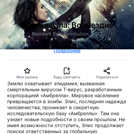
Обитель зла: Возмездие
Resident Evil: Retribution, 2012
ужасы, боевик, фантастика, триллер
Подробнее
Моя оценка
Буду смотреть
Поделиться
Землю охватывает эпидемия, вызванная
смертельным вирусом T-вирус, разработанным
корпорацией «Амбрелла». Мировое население
превращается в зомби. Элис, последняя надежда
человечества, проникает в секретную
исследовательскую базу «Амбреллы». Там она
узнает новые подробности о своем прошлом. Не
имея возможности отступить, Элис продолжает
поиски ответственных за глобальную