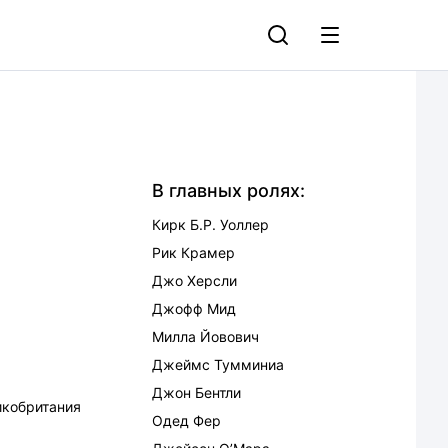
В главных ролях:
Кирк Б.Р. Уоллер
Рик Крамер
Джо Херсли
Джофф Мид
Милла Йовович
Джеймс Тумминиа
Джон Бентли
икобритания
Одед Фер