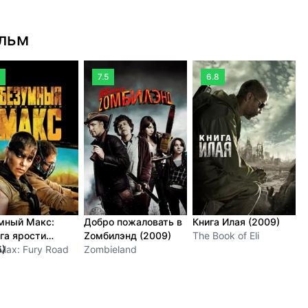
ильм
7.5
6.8
мный Макс:
Добро пожаловать в
Книга Илая (2009)
2
га ярости
Zомбилэнд (2009)
The Book of Eli
(
5)
Max: Fury Road
Zombieland
2