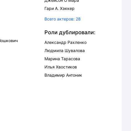
Джейсон О’Мара
Гари А. Хэккер
Всего актеров:
28
Роли дублировали:
Мошкович
Александр Рахленко
Людмила Шувалова
Марина Тарасова
Илья Хвостиков
Владимир Антоник