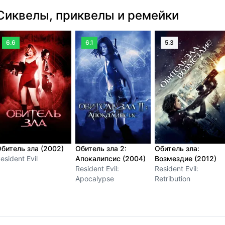
Сиквелы, приквелы и ремейки
6.6
6.1
5.3
битель зла (2002)
Обитель зла 2:
Обитель зла:
esident Evil
Апокалипсис (2004)
Возмездие (2012)
Resident Evil:
Resident Evil:
Apocalypse
Retribution