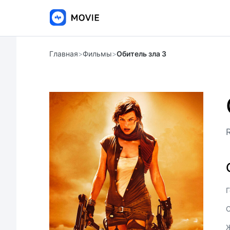
Главная
>
Фильмы
>
Обитель зла 3
R
Г