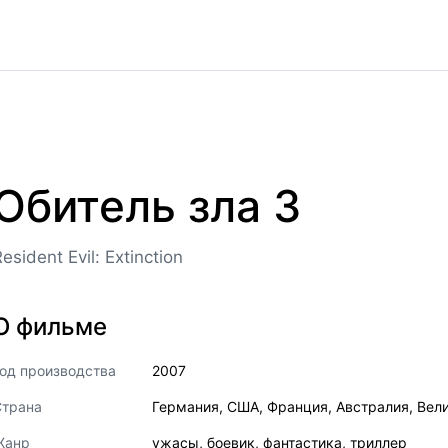
Обитель зла 3
esident Evil: Extinction
О фильме
од производства
2007
Страна
Германия
,
США
,
Франция
,
Австралия
,
Вел
Жанр
ужасы
,
боевик
,
фантастика
,
триллер