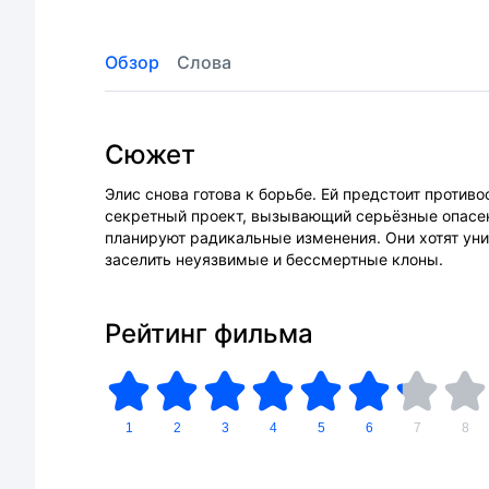
Обзор
Слова
Сюжет
Элис снова готова к борьбе. Ей предстоит проти
секретный проект, вызывающий серьёзные опасен
планируют радикальные изменения. Они хотят ун
заселить неуязвимые и бессмертные клоны.
Рейтинг фильма
1
2
3
4
5
6
7
8