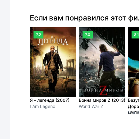
Если вам понравился этот ф
7.2
7.0
8.1
Я – легенда (2007)
Война миров Z (2013)
Безу
I Am Legend
World War Z
Доро
(201
Mad 