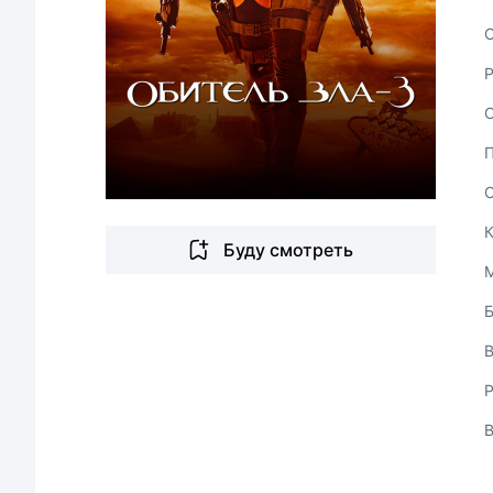
С
Буду смотреть
В
Р