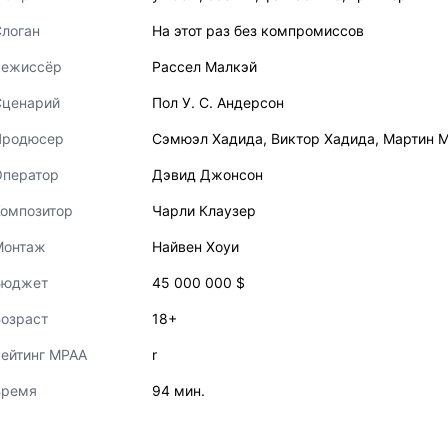
логан
На этот раз без компромиссов
Режиссёр
Рассел Малкэй
Сценарий
Пол У. С. Андерсон
Продюсер
Сэмюэл Хадида
,
Виктор Хадида
,
Мартин 
Оператор
Дэвид Джонсон
Композитор
Чарли Клаузер
Монтаж
Найвен Хоуи
Бюджет
45 000 000 $
озраст
18+
ейтинг MPAA
r
Время
94 мин.