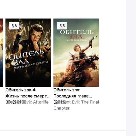
5.8
5.5
Обитель зла 4:
Обитель зла:
Жизнь после смерти
Последняя глава
3D (2010)
Resident Evil: Afterlife
(2016)
Resident Evil: The Final
Chapter