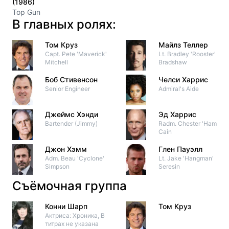
(1986)
Top Gun
В главных ролях:
Том Круз
Майлз Теллер
Capt. Pete 'Maverick'
Lt. Bradley 'Rooster'
Mitchell
Bradshaw
Боб Стивенсон
Челси Харрис
Senior Engineer
Admiral's Aide
Джеймс Хэнди
Эд Харрис
Bartender (Jimmy)
Radm. Chester 'Hammer'
Cain
Джон Хэмм
Глен Пауэлл
Adm. Beau 'Cyclone'
Lt. Jake 'Hangman'
Simpson
Seresin
Съёмочная группа
Конни Шарп
Том Круз
Актриса: Хроника, В
титрах не указана