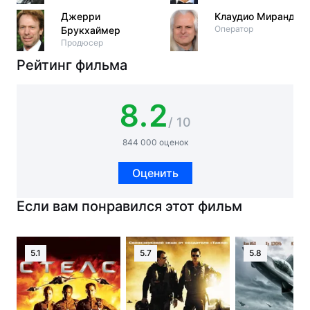
Джерри
Клаудио Миранда
Оператор
Брукхаймер
Продюсер
Рейтинг фильма
8.2
/ 10
844 000 оценок
Оценить
Если вам понравился этот фильм
5.1
5.7
5.8