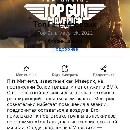
Топ Ган: Мэверик
Top Gun: Maverick, 2022
боевик, драма
Подробнее
Моя оценка
Буду смотреть
Поделиться
Пит Митчелл, известный как Мэверик, на
протяжении более тридцати лет служит в ВМФ.
Он — опытный летчик-испытатель, постоянно
расширяющий границы возможного. Мэверик
сознательно избегает повышения в звании,
предпочитая оставаться в воздухе. Его
привлекают к подготовке группы выпускников
программы «Топ Ган» для выполнения сложной
миссии. Среди подопечных Мэверика —